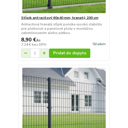
Stĺpik antracitový 60x40 mm, hranatý, 200 cm
Antracitový hranatý stĺpik ponúka vysokú stabilitu
pre pletivové a panelové ploty s montážou
zabetónovaním alebo pätkou.
8,90 €
/
ks
Skladom
7,24 €
bez DPH
Pridať do dopytu