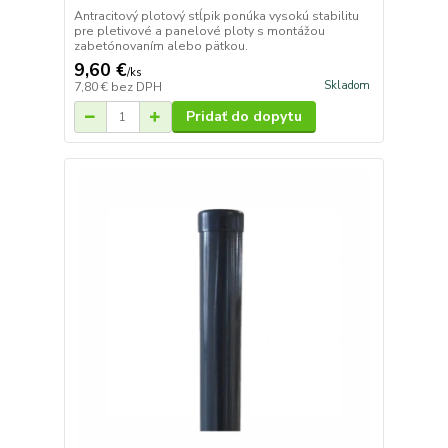
Antracitový plotový stĺpik ponúka vysokú stabilitu
pre pletivové a panelové ploty s montážou
zabetónovaním alebo pätkou.
9,60 €
/
ks
Skladom
7,80 €
bez DPH
Pridať do dopytu