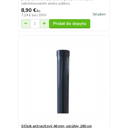
zabetónovaním alebo pätkou.
8,90 €
/
ks
Skladom
7,24 €
bez DPH
Pridať do dopytu
Stĺpik antracitový 48 mm, okrúhly, 280 cm