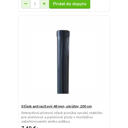
Pridať do dopytu
Stĺpik antracitový 48 mm, okrúhly, 200 cm
Antracitový plotový stĺpik ponúka vysokú stabilitu
pre pletivové a panelové ploty s montážou
zabetónovaním alebo pätkou.