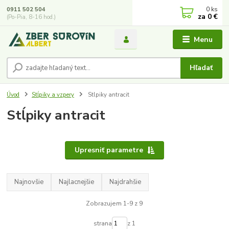
0
ks
0911 502 504
za
0 €
(Po-Pia, 8-16 hod.)
Menu
Hľadať
Úvod
Stĺpiky a vzpery
Stlpiky antracit
Stĺpiky antracit
Upresniť parametre
Najnovšie
Najlacnejšie
Najdrahšie
Zobrazujem 1-9 z 9
strana
z 1