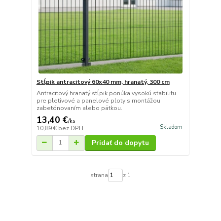
Stĺpik antracitový 60x40 mm, hranatý, 300 cm
Antracitový hranatý stĺpik ponúka vysokú stabilitu
pre pletivové a panelové ploty s montážou
zabetónovaním alebo pätkou.
13,40 €
/
ks
Skladom
10,89 €
bez DPH
Pridať do dopytu
strana
z 1