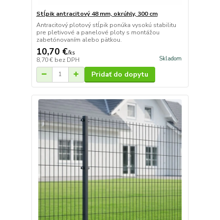
Stĺpik antracitový 48 mm, okrúhly, 300 cm
Antracitový plotový stĺpik ponúka vysokú stabilitu
pre pletivové a panelové ploty s montážou
zabetónovaním alebo pätkou.
10,70 €
/
ks
Skladom
8,70 €
bez DPH
Pridať do dopytu