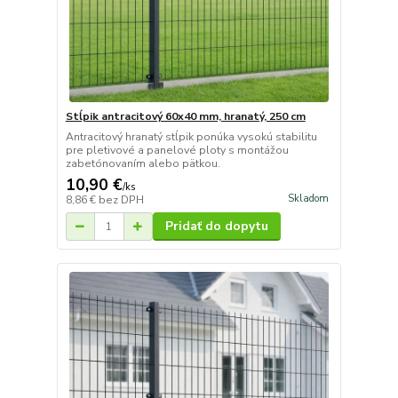
Stĺpik antracitový 60x40 mm, hranatý, 250 cm
Antracitový hranatý stĺpik ponúka vysokú stabilitu
pre pletivové a panelové ploty s montážou
zabetónovaním alebo pätkou.
10,90 €
/
ks
Skladom
8,86 €
bez DPH
Pridať do dopytu