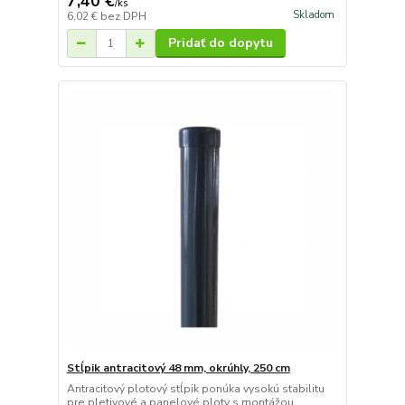
7,40 €
/
ks
Skladom
6,02 €
bez DPH
Pridať do dopytu
Stĺpik antracitový 48 mm, okrúhly, 250 cm
Antracitový plotový stĺpik ponúka vysokú stabilitu
pre pletivové a panelové ploty s montážou