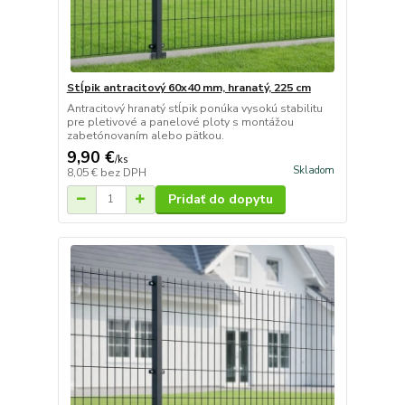
Stĺpik antracitový 60x40 mm, hranatý, 225 cm
Antracitový hranatý stĺpik ponúka vysokú stabilitu
pre pletivové a panelové ploty s montážou
zabetónovaním alebo pätkou.
9,90 €
/
ks
Skladom
8,05 €
bez DPH
Pridať do dopytu