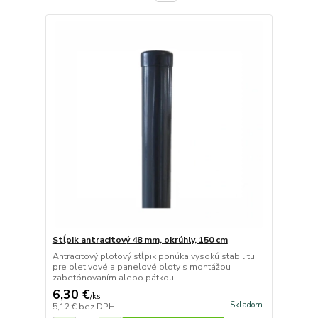
Stĺpik antracitový 48 mm, okrúhly, 150 cm
Antracitový plotový stĺpik ponúka vysokú stabilitu
pre pletivové a panelové ploty s montážou
zabetónovaním alebo pätkou.
6,30 €
/
ks
Skladom
5,12 €
bez DPH