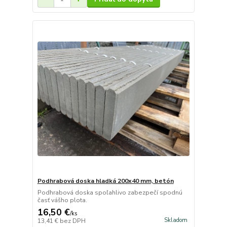
Podhrabová doska hladká 200x40 mm, betón
Podhrabová doska spoľahlivo zabezpečí spodnú
časť vášho plota.
16,50 €
/
ks
Skladom
13,41 €
bez DPH