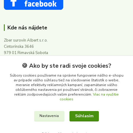
Kde nás nájdete
Zber surovín Albert s.r.o.
Cintorínska 3646
979 01 Rimavská Sobota
🍪 Ako by ste radi svoje cookies?
Kontakty
Súbory cookies používame na správne fungovanie nášho e-shopu
av prípade vášho súhlasu tiež na sledovanie štatistík o webe,
meranie efektivity reklamných kampaní, zapamätanie vášho
0911 502 504
obľúbeného nastavenia pri používaní stránok, či zobrazenie
(Po-Pia, 8-16 hod.)
reklám zodpovedajúcich vašim preferenciám.
Viac na využitie
cookies
albert@zbersurovin.sk
Súhlasím
Nastavenia