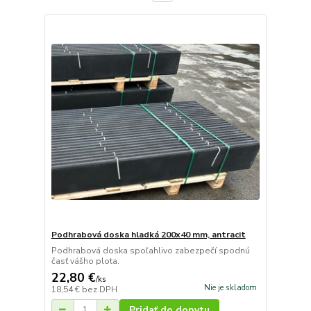
Podhrabová doska hladká 200x40 mm, antracit
Podhrabová doska spoľahlivo zabezpečí spodnú
časť vášho plota.
22,80 €
/
ks
Nie je skladom
18,54 €
bez DPH
Pridať do dopytu