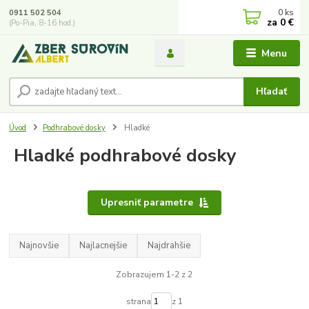
0
ks
0911 502 504
za
0 €
(Po-Pia, 8-16 hod.)
Menu
Hľadať
Úvod
Podhrabové dosky
Hladké
Hladké podhrabové dosky
Upresniť parametre
Najnovšie
Najlacnejšie
Najdrahšie
Zobrazujem 1-2 z 2
strana
z 1