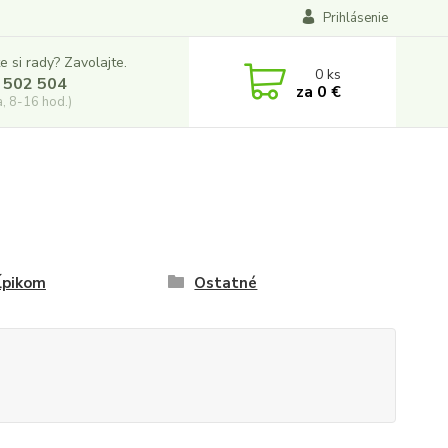
Prihlásenie
e si rady? Zavolajte.
0
ks
 502 504
za
0 €
a, 8-16 hod.)
ĺpikom
Ostatné