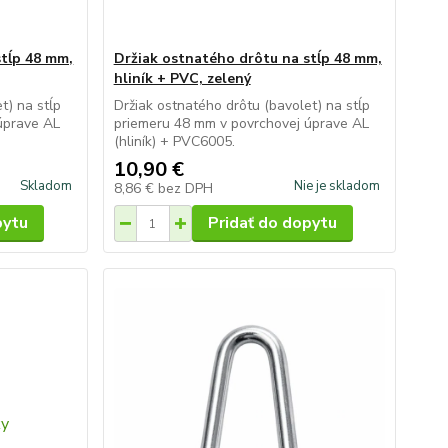
stĺp 48 mm,
Držiak ostnatého drôtu na stĺp 48 mm,
hliník + PVC, zelený
t) na stĺp
Držiak ostnatého drôtu (bavolet) na stĺp
úprave AL
priemeru 48 mm v povrchovej úprave AL
(hliník) + PVC6005.
10,90 €
Skladom
Nie je skladom
8,86 €
bez DPH
pytu
Pridať do dopytu