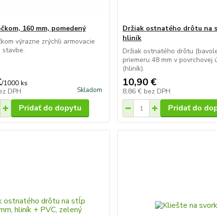
očkom, 160 mm, pomedený
Držiak ostnatého drôtu na 
hliník
čkom výrazne zrýchli armovacie
 stavbe.
Držiak ostnatého drôtu (bavole
priemeru 48 mm v povrchovej 
(hliník).
€
10,90 €
/
1000 ks
Skladom
ez DPH
8,86 €
bez DPH
Pridať do dopytu
Pridať do do