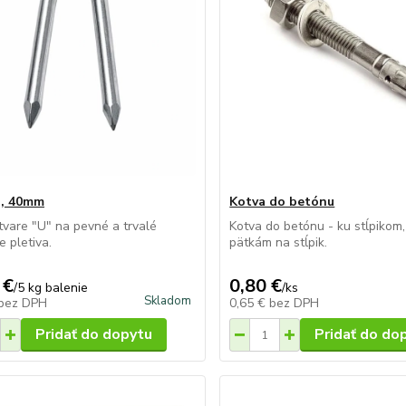
U, 40mm
Kotva do betónu
 tvare "U" na pevné a trvalé
Kotva do betónu - ku stĺpikom,
e pletiva.
pätkám na stĺpik.
 €
0,80 €
/
5 kg balenie
/
ks
Skladom
bez DPH
0,65 €
bez DPH
Pridať do dopytu
Pridať do do