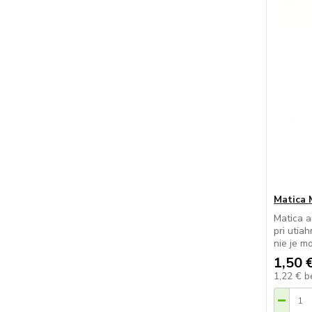
Matica 
Matica a
pri utia
nie je mo
1,50 
1,22 €
b