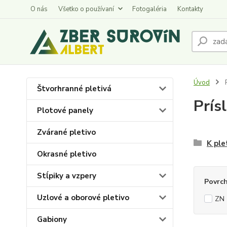
O nás
Všetko o používaní
Fotogaléria
Kontakty
Úvod
P
Štvorhranné pletivá
Prís
Plotové panely
Zvárané pletivo
K ple
Okrasné pletivo
Stĺpiky a vzpery
Povrc
Uzlové a oborové pletivo
ZN 
Gabiony