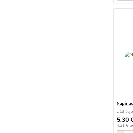
Napínac
Uľahčuje
5,30 
4,31 €
b