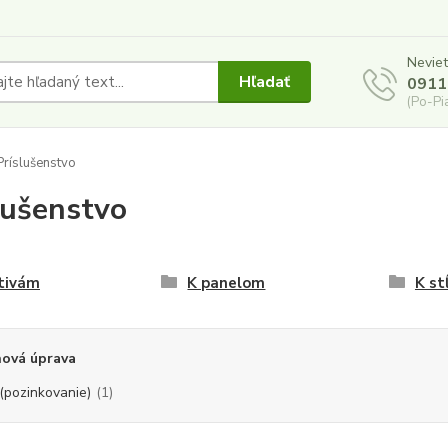
Neviet
Hľadať
0911
(Po-Pi
ríslušenstvo
lušenstvo
tivám
K panelom
K st
hová úprava
(pozinkovanie)
(1)