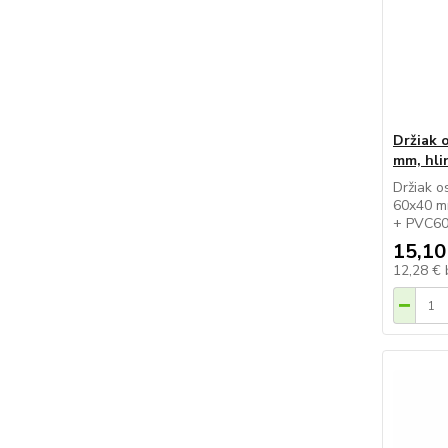
Držiak 
mm, hli
Držiak o
60x40 mm
+ PVC60
15,10
12,28 €