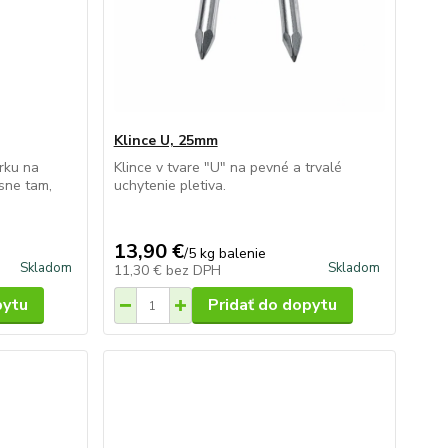
Klince U, 25mm
orku na
Klince v tvare "U" na pevné a trvalé
esne tam,
uchytenie pletiva.
13,90 €
/
5 kg balenie
Skladom
Skladom
11,30 €
bez DPH
pytu
Pridať do dopytu