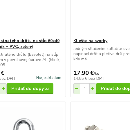
ostnatého drôtu na stĺp 60x40
Kliešte na svorky
ník + PVC, zelený
Jedným stlačením zatlačíte sv
napínací drôt a pletivo drží pr
stnatého drôtu (bavolet) na stĺp
kde má.
 v povrchovej úprave AL (hliník)
05.
 €
17,90 €
/
ks
Nie je skladom
bez DPH
14,55 €
bez DPH
Pridať do dopytu
Pridať do do