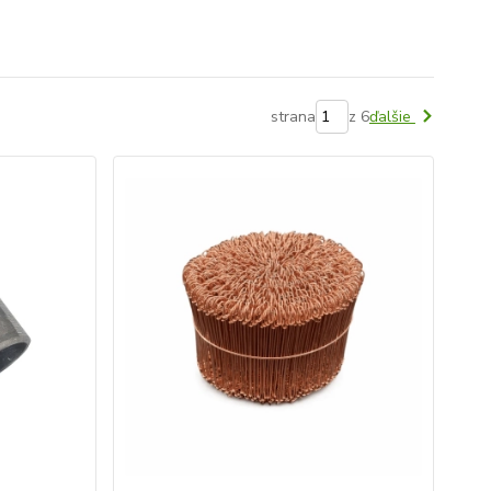
strana
z 6
ďalšie