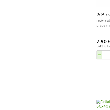
Drôt s 
Drôt s o
práce na
7,90 
6,42 €
b