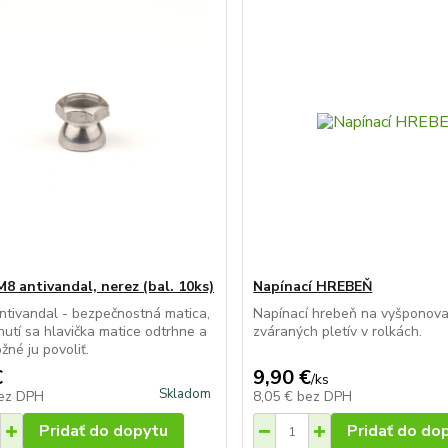
M8 antivandal, nerez (bal. 10ks)
Napínací HREBEŇ
ntivandal - bezpečnostná matica,
Napínací hrebeň na vyšponova
hnutí sa hlavička matice odtrhne a
zváraných pletív v rolkách.
žné ju povoliť.
€
9,90 €
/
ks
Skladom
ez DPH
8,05 €
bez DPH
Pridať do dopytu
Pridať do do