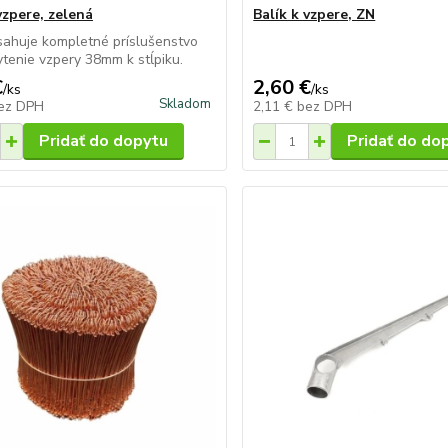
vzpere, zelená
Balík k vzpere, ZN
sahuje kompletné príslušenstvo
ytenie vzpery 38mm k stĺpiku.
€
2,60 €
/
ks
/
ks
Skladom
ez DPH
2,11 €
bez DPH
Pridať do dopytu
Pridať do do