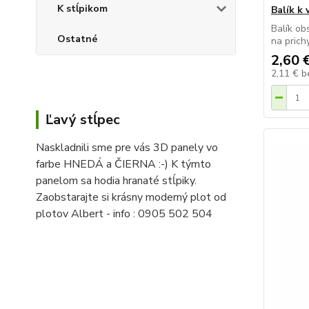
K stĺpikom
Balík k 
Balík ob
Ostatné
na prich
2,60 
2,11 €
b
Ľavý stĺpec
Naskladnili sme pre vás 3D panely vo
farbe HNEDÁ a ČIERNA :-) K týmto
panelom sa hodia hranaté stĺpiky.
Zaobstarajte si krásny moderný plot od
plotov Albert - info : 0905 502 504