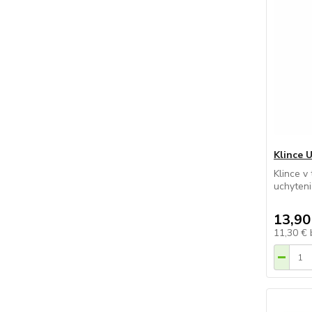
Klince 
Klince v
uchyteni
13,90
11,30 €