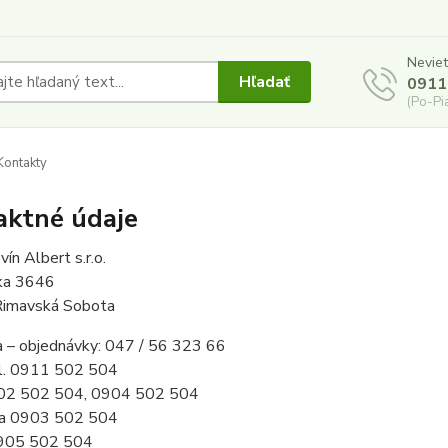
Neviet
Hľadať
0911
(Po-Pi
ontakty
aktné údaje
vín Albert s.r.o.
ska 3646
imavská Sobota
a – objednávky: 047 / 56 323 66
l. 0911 502 504
902 502 504, 0904 502 504
a 0903 502 504
0905 502 504