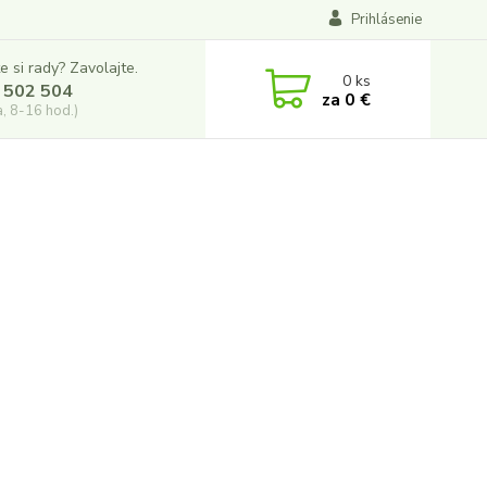
Prihlásenie
e si rady? Zavolajte.
0
ks
 502 504
za
0 €
a, 8-16 hod.)