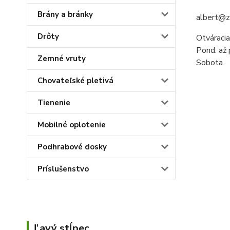
Brány a bránky
albert@z
Drôty
Otváracia
Pond. až
Zemné vruty
Sobota
Chovateľské pletivá
Tienenie
Mobilné oplotenie
Podhrabové dosky
Príslušenstvo
Ľavý stĺpec