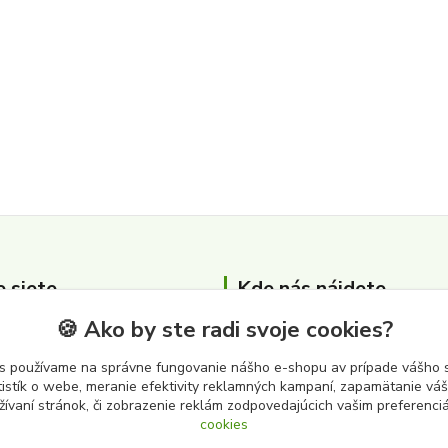
e siete
Kde nás nájdete
🍪 Ako by ste radi svoje cookies?
Zber surovín Albert s.r.o.
Cintorínska 3646
s používame na správne fungovanie nášho e-shopu av prípade vášho s
tistík o webe, meranie efektivity reklamných kampaní, zapamätanie v
979 01 Rimavská Sobota
žívaní stránok, či zobrazenie reklám zodpovedajúcich vašim preferenc
cookies