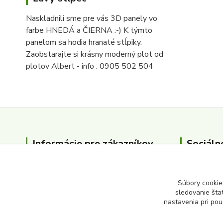
Naskladnili sme pre vás 3D panely vo
farbe HNEDÁ a ČIERNA :-) K týmto
panelom sa hodia hranaté stĺpiky.
Zaobstarajte si krásny moderný plot od
plotov Albert - info : 0905 502 504
Informácie pre zákazníkov
Sociáln
O nás
Kontakty
Súbory cookie
sledovanie šta
nastavenia pri pou