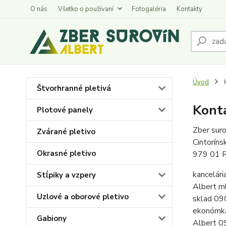
O nás
Všetko o používaní
Fotogaléria
Kontakty
Úvod
K
Štvorhranné pletivá
Kont
Plotové panely
Zber suro
Zvárané pletivo
Cintorín
Okrasné pletivo
979 01 R
kancelári
Stĺpiky a vzpery
Albert m
Uzlové a oborové pletivo
sklad 0
ekonómk
Gabiony
Albert 