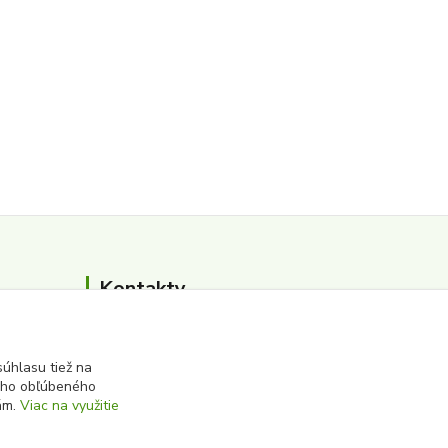
Kontakty
0911 502 504
(Po-Pia, 8-16 hod.)
úhlasu tiež na
ášho obľúbeného
iám.
Viac na využitie
albert@zbersurovin.sk