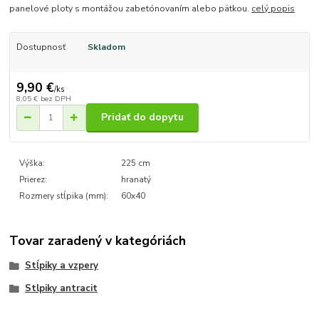
panelové ploty s montážou zabetónovaním alebo pätkou.
celý popis
Dostupnosť
Skladom
9,90 €
/
ks
8,05 €
bez DPH
Pridať do dopytu
Výška:
225 cm
Prierez:
hranatý
Rozmery stĺpika (mm):
60x40
Tovar zaradený v kategóriách
Stĺpiky a vzpery
Stlpiky antracit