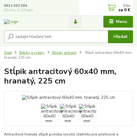
0
ks
0911 502 504
za
0 €
(Po-Pia, 8-16 hod.)
Menu
Hľadať
Úvod
Stĺpiky a vzpery
Stlpiky antracit
Stĺpik antracitový 60x40 mm,
hranatý, 225 cm
Stĺpik antracitový 60x40 mm,
hranatý, 225 cm
Antracitový hranatý stĺpik ponúka vysokú stabilitu pre pletivové a