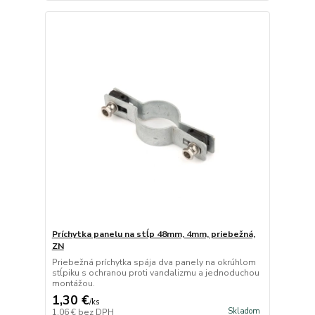
Príchytka panelu na stĺp 48mm, 4mm, priebežná,
ZN
Priebežná príchytka spája dva panely na okrúhlom
stĺpiku s ochranou proti vandalizmu a jednoduchou
montážou.
1,30 €
/
ks
Skladom
1,06 €
bez DPH