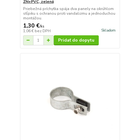
ZN+PVC, zelená
Priebežná príchytka spája dva panely na okrúhlom
stĺpiku s ochranou proti vandalizmu a jednoduchou
montážou.
1,30 €
/
ks
Skladom
1,06 €
bez DPH
Pridať do dopytu