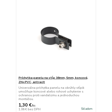
Príchytka panelu na stĺp 38mm, 5mm, koncová,
ZN+PVC, antracit
Univerzálna príchytka panelu na okrúhly stĺpik
umožňuje koncové alebo rohové uchytenie s
ochranou proti vandalizmu a jednoduchou
montážou.
1,30 €
/
ks
Skladom
1,06 €
bez DPH