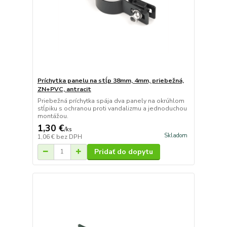
Príchytka panelu na stĺp 38mm, 4mm, priebežná,
ZN+PVC, antracit
Priebežná príchytka spája dva panely na okrúhlom
stĺpiku s ochranou proti vandalizmu a jednoduchou
montážou.
1,30 €
/
ks
Skladom
1,06 €
bez DPH
Pridať do dopytu