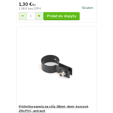
1,30 €
/
ks
Skladom
1,06 €
bez DPH
Pridať do dopytu
Príchytka panelu na stĺp 38mm, 4mm, koncová,
ZN+PVC, antracit