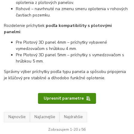
oplotenia z plotových panelov.
Rohové – navrhnuté na zmenu smeru oplotenia v rohových
častiach pozemku.
Rozdelenie príchytiek
podľa kompatibility s plotovými
panelmi
:
Pre Plotový 3D panel 4mm – príchytky vybavené
vymedzovačom s hrúbkou 4 mm.
Pre Plotový 3D panel 5mm – príchytky s vymedzovačom s
hrúbkou 5 mm.
Správny výber príchytky podľa typu panela a spôsobu pripojenia
je kľúčový pre stabilné a dlhodobo funkčné oplotenie.
Upresniť parametre
Najnovšie
Najlacnejšie
Najdrahšie
Zobrazujem 1-20 z 56