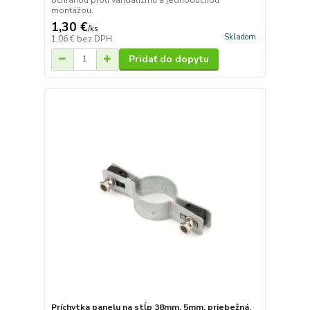
montážou.
1,30 €
/
ks
Skladom
1,06 €
bez DPH
Pridať do dopytu
Príchytka panelu na stĺp 38mm, 5mm, priebežná,