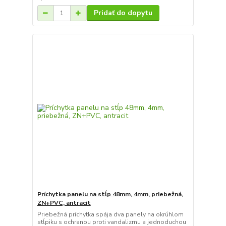
Pridať do dopytu
Príchytka panelu na stĺp 48mm, 4mm, priebežná,
ZN+PVC, antracit
Priebežná príchytka spája dva panely na okrúhlom
stĺpiku s ochranou proti vandalizmu a jednoduchou