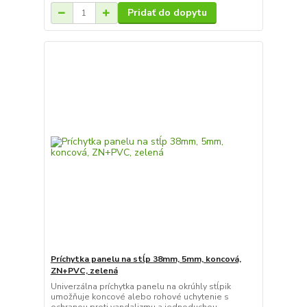
Pridať do dopytu
Príchytka panelu na stĺp 38mm, 5mm, koncová,
ZN+PVC, zelená
Univerzálna príchytka panelu na okrúhly stĺpik
umožňuje koncové alebo rohové uchytenie s
ochranou proti vandalizmu a jednoduchou