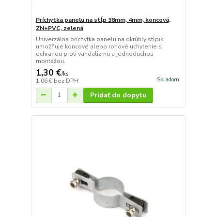
Príchytka panelu na stĺp 38mm, 4mm, koncová,
ZN+PVC, zelená
Univerzálna príchytka panelu na okrúhly stĺpik
umožňuje koncové alebo rohové uchytenie s
ochranou proti vandalizmu a jednoduchou
montážou.
1,30 €
/
ks
Skladom
1,06 €
bez DPH
Pridať do dopytu