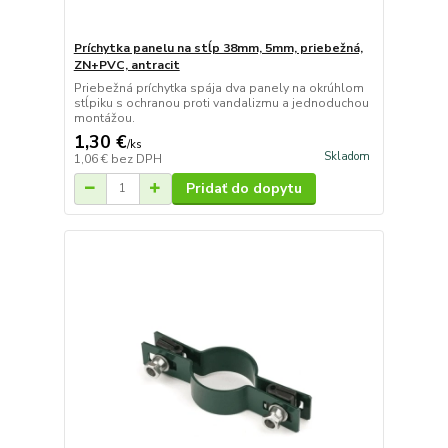
Príchytka panelu na stĺp 38mm, 5mm, priebežná,
ZN+PVC, antracit
Priebežná príchytka spája dva panely na okrúhlom
stĺpiku s ochranou proti vandalizmu a jednoduchou
montážou.
1,30 €
/
ks
Skladom
1,06 €
bez DPH
Pridať do dopytu