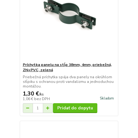
Príchytka panelu na stĺp 38mm, 4mm, priebežná,
ZN+PVC, zelená
Priebežná príchytka spája dva panely na okrúhlom
stĺpiku s ochranou proti vandalizmu a jednoduchou
montážou.
1,30 €
/
ks
Skladom
1,06 €
bez DPH
Pridať do dopytu