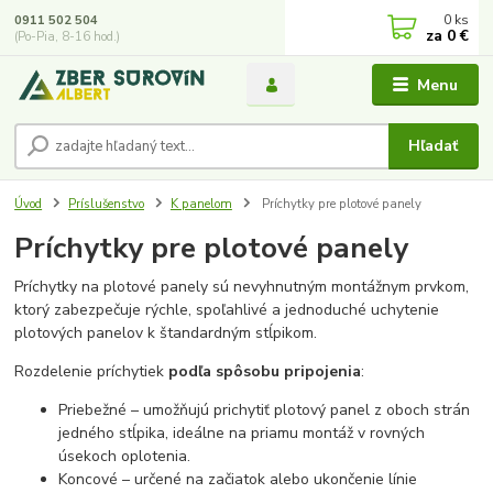
0
ks
0911 502 504
za
0 €
(Po-Pia, 8-16 hod.)
Menu
Hľadať
Úvod
Príslušenstvo
K panelom
Príchytky pre plotové panely
Príchytky pre plotové panely
Príchytky na plotové panely sú nevyhnutným montážnym prvkom,
ktorý zabezpečuje rýchle, spoľahlivé a jednoduché uchytenie
plotových panelov k štandardným stĺpikom.
Rozdelenie príchytiek
podľa spôsobu pripojenia
:
Priebežné – umožňujú prichytiť plotový panel z oboch strán
jedného stĺpika, ideálne na priamu montáž v rovných
úsekoch oplotenia.
Koncové – určené na začiatok alebo ukončenie línie