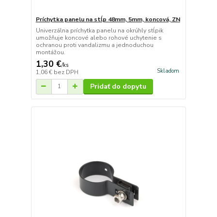
Príchytka panelu na stĺp 48mm, 5mm, koncová, ZN
Univerzálna príchytka panelu na okrúhly stĺpik
umožňuje koncové alebo rohové uchytenie s
ochranou proti vandalizmu a jednoduchou
montážou.
1,30 €
/
ks
Skladom
1,06 €
bez DPH
Pridať do dopytu