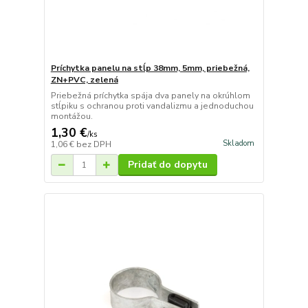
Príchytka panelu na stĺp 38mm, 5mm, priebežná,
ZN+PVC, zelená
Priebežná príchytka spája dva panely na okrúhlom
stĺpiku s ochranou proti vandalizmu a jednoduchou
montážou.
1,30 €
/
ks
Skladom
1,06 €
bez DPH
Pridať do dopytu