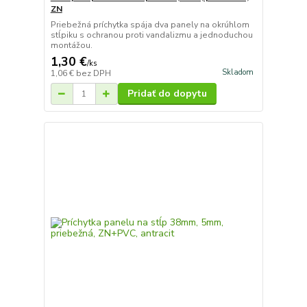
ZN
Priebežná príchytka spája dva panely na okrúhlom
stĺpiku s ochranou proti vandalizmu a jednoduchou
montážou.
1,30 €
/
ks
Skladom
1,06 €
bez DPH
Pridať do dopytu