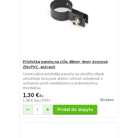
Príchytka panelu na stĺp 48mm, 4mm, koncová,
ZN+PVC, antracit
Univerzálna príchytka panelu na okrúhly stĺpik
umožňuje koncové alebo rohové uchytenie s
ochranou proti vandalizmu a jednoduchou
montážou.
1,30 €
/
ks
Skladom
1,06 €
bez DPH
Pridať do dopytu