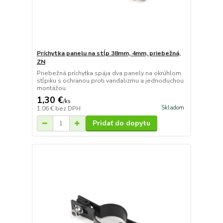
Príchytka panelu na stĺp 38mm, 4mm, priebežná,
ZN
Priebežná príchytka spája dva panely na okrúhlom
stĺpiku s ochranou proti vandalizmu a jednoduchou
montážou.
1,30 €
/
ks
Skladom
1,06 €
bez DPH
Pridať do dopytu