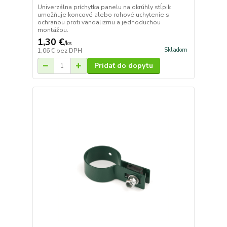
Univerzálna príchytka panelu na okrúhly stĺpik
umožňuje koncové alebo rohové uchytenie s
ochranou proti vandalizmu a jednoduchou
montážou.
1,30 €
/
ks
Skladom
1,06 €
bez DPH
Pridať do dopytu