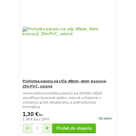
Príchytka panelu na stĺp 48mm, 4mm, koncová,
ZN+PVC, zelená
Univerzálna príchytka panelu na okrúhly stĺpik
umožňuje koncové alebo rohové uchytenie s
ochranou proti vandalizmu a jednoduchou
montážou.
1,30 €
/
ks
Skladom
1,06 €
bez DPH
Pridať do dopytu