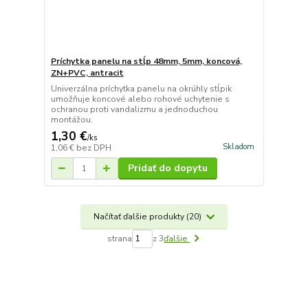
Príchytka panelu na stĺp 48mm, 5mm, koncová,
ZN+PVC, antracit
Univerzálna príchytka panelu na okrúhly stĺpik
umožňuje koncové alebo rohové uchytenie s
ochranou proti vandalizmu a jednoduchou
montážou.
1,30 €
/
ks
Skladom
1,06 €
bez DPH
Pridať do dopytu
Načítať ďalšie produkty (20)
strana
z 3
ďalšie