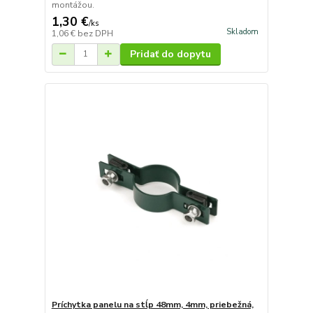
montážou.
1,30 €
/
ks
Skladom
1,06 €
bez DPH
Pridať do dopytu
Príchytka panelu na stĺp 48mm, 4mm, priebežná,