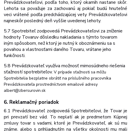
Prevádzkovateľovi, podľa toho, ktorý okamih nastane skôr.
Lehota sa považuje za zachovanú aj pokiaľ budú hnuteľné
veci vrátené podľa predchádzajúcej vety Prevádzkovateľovi
najneskôr posledný deň vyššie uvedenej lehoty.
5.7 Spotrebiteľ zodpovedá
Prevádzkovateľovi za zníženie
hodnoty Tovaru
v dôsledku nakladania
s
týmto
tovarom
iným
spôsobom,
než
ktorý
je
nutný
k
oboznámeniu
sa s
povahou a vlastnosťami daného Tovaru, vrátane jeho
funkčnosti.
5.8 Prevádzkovateľ
využíva
možnosť
mimosúdneho
riešenia
sťažností
spotrebiteľov.
V
prípade
sťažnosti
sa
môžu
Spotrebitelia
bezplatne
obrátiť
na
príslušného pracovníka
Prevádzkovateľa prostredníctvom emailové adresy
albert@zbersurovin.sk
6. Reklamačný
poriadok
6.1 Prevádzkovateľ zodpovedá Spotrebiteľovi, že Tovar je
pri prevzatí bez vád. To neplatí ak je predmetom Kúpnej
zmluvy tovar s vadami, ktoré je Prevádzkovateľ, ak sú mu
známe, alebo s prihliadnutím na všetky okolnosti mu mali