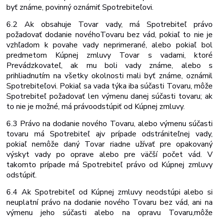
byť známe, povinný oznámiť Spotrebiteľovi.
6.2 Ak obsahuje Tovar vady, má Spotrebiteľ právo
požadovať dodanie nového
Tovaru bez vád, pokiaľ to nie je
vzhľadom k povahe vady neprimerané, alebo pokiaľ bol
predmetom Kúpnej zmluvy Tovar s vadami, ktoré
Prevádzkovateľ, ak mu boli vady známe, alebo s
prihliadnutím na všetky okolnosti mali byť známe, oznámil
Spotrebiteľovi. Pokiaľ sa vada týka iba súčasti Tovaru, môže
Spotrebiteľ požadovať len výmenu danej súčasti tovaru; ak
to nie je možné, má právo
odstúpiť od Kúpnej zmluvy.
6.3 Právo na dodanie nového Tovaru, alebo výmenu súčasti
tovaru má Spotrebiteľ aj
v prípade odstrániteľnej vady,
pokiaľ nemôže daný Tovar riadne užívať pre opakovaný
výskyt vady po oprave alebo pre väčší počet vád. V
takomto prípade má Spotrebiteľ právo od Kúpnej zmluvy
odstúpiť.
6.4 Ak Spotrebiteľ od Kúpnej zmluvy neodstúpi alebo si
neuplatní právo na dodanie nového Tovaru bez vád, ani na
výmenu jeho súčasti alebo na opravu Tovaru,
môže