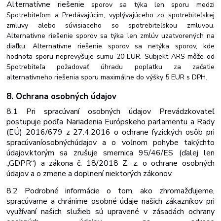
Alternatívne
riešenie
sporov sa týka len sporu medzi
Spotrebiteľom a Predávajúcim, vyplývajúceho zo spotrebiteľskej
zmluvy alebo súvisiaceho so spotrebiteľskou zmluvou.
Alternatívne riešenie sporov sa týka len zmlúv uzatvorených na
diaľku. Alternatívne riešenie sporov sa netýka sporov, kde
hodnota sporu neprevyšuje sumu 20 EUR. Subjekt ARS môže od
Spotrebiteľa požadovať úhradu poplatku za začatie
alternatívneho riešenia sporu maximálne do výšky 5 EUR s DPH.
8. Ochrana osobných
údajov
8.1 Pri spracúvaní osobných údajov Prevádzkovateľ
postupuje podľa Nariadenia Európskeho parlamentu a Rady
(EÚ) 2016/679 z 27.4.2016 o ochrane fyzických osôb
pri
spracúvaní
osobných
údajov
a
o
voľnom
pohybe
takýchto
údajov,
ktorým sa zrušuje smernica 95/46/ES (ďalej len
„GDPR“) a zákona č. 18/2018 Z. z. o ochrane osobných
údajov a o zmene a doplnení niektorých zákonov.
8.2 Podrobné informácie o tom, ako zhromažďujeme,
spracúvame a chránime osobné údaje našich zákazníkov pri
využívaní našich služieb sú upravené v zásadách ochrany