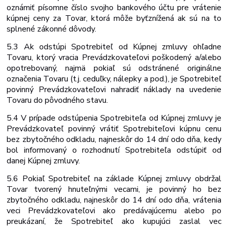
oznámiť písomne číslo svojho bankového účtu pre vrátenie
kúpnej ceny za Tovar, ktorá môže byť
znížená ak sú na to
splnené zákonné dôvody.
5.3 Ak odstúpi Spotrebiteľ od Kúpnej zmluvy ohľadne
Tovaru, ktorý vracia Prevádzkovateľovi poškodený a/alebo
opotrebovaný, najmä pokiaľ sú odstránené originálne
označenia Tovaru (t.j. ceduľky, nálepky a pod.), je Spotrebiteľ
povinný Prevádzkovateľovi nahradiť náklady na uvedenie
Tovaru do pôvodného stavu.
5.4 V prípade odstúpenia Spotrebiteľa od Kúpnej zmluvy je
Prevádzkovateľ povinný vrátiť Spotrebiteľovi kúpnu cenu
bez zbytočného odkladu, najneskôr do 14 dní odo dňa, kedy
bol informovaný o rozhodnutí Spotrebiteľa odstúpiť od
danej Kúpnej zmluvy.
5.6 Pokiaľ Spotrebiteľ na základe Kúpnej zmluvy obdržal
Tovar tvorený hnuteľnými vecami, je povinný ho bez
zbytočného odkladu, najneskôr do 14 dní odo dňa, vrátenia
veci Prevádzkovateľovi ako predávajúcemu alebo po
preukázaní, že Spotrebiteľ ako kupujúci zaslal vec