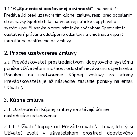
1.1.16
„Splnenie si poučovanej povinnosti“
znamená, že
Predávajúci pred uzatvorením kúpnej zmluvy, resp. pred odoslaním
objednávky Spotrebiteľa, na webovej stránke dopytového
systému poučil
jasným a zrozumiteľným spôsobom Spotrebiteľa
o
uplatnení práva
na odstúpenie od
zmluvy a o
možnosti vyplniť
formulár na odstúpenie od Zmluvy.
2. Proces uzatvorenia Zmluvy
Prevádzkovateľ
prostredníctvom
dopytového systému
2.1
ponúka
Užívateľom
možnosť odoslať
nezáväznú objednávku
.
Ponukou na uzatvorenie Kúpnej zmluvy zo strany
Prevádzkovateľa je až následné zaslanie ponuky na email
Užívateľa.
3. Kúpna
zmluva
3.1 Uzatvorením
Kúpnej
zmluvy
sa
stávajú
účinné
nasledujúce
ustanovenia:
3.1.1. Užívateľ kupuje od Prevádzkovateľa Tovar, ktorý si
Užívateľ zvolil v užívateľskom prostredí dopytového