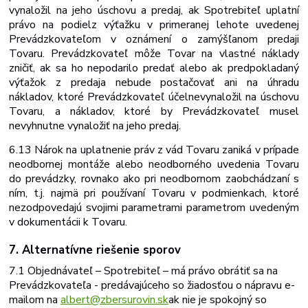
vynaložil na jeho úschovu a predaj, ak Spotrebiteľ uplatní
právo na podiel
z výťažku v primeranej lehote uvedenej
Prevádzkovateľom v oznámení o zamýšľanom predaji
Tovaru. Prevádzkovateľ môže Tovar na vlastné náklady
zničiť, ak sa ho nepodarilo predať alebo ak predpokladaný
výťažok z predaja nebude postačovať ani na úhradu
nákladov, ktoré Prevádzkovateľ účelne
vynaložil na úschovu
Tovaru, a nákladov, ktoré by Prevádzkovateľ musel
nevyhnutne vynaložiť na jeho predaj.
6.13 Nárok na uplatnenie práv z vád Tovaru zaniká v prípade
neodbornej montáže alebo neodborného uvedenia Tovaru
do prevádzky, rovnako ako pri neodbornom zaobchádzaní s
ním, t.j. najmä pri používaní Tovaru v podmienkach, ktoré
nezodpovedajú svojimi parametrami parametrom uvedeným
v dokumentácii k
Tovaru.
7. Alternatívne
riešenie
sporov
7.1 Objednávateľ – Spotrebiteľ – má právo obrátiť sa na
Prevádzkovateľa - predávajúceho
so
žiadosťou
o
nápravu
e-
mailom
na
albert@zbersurovin.sk
ak nie je spokojný so