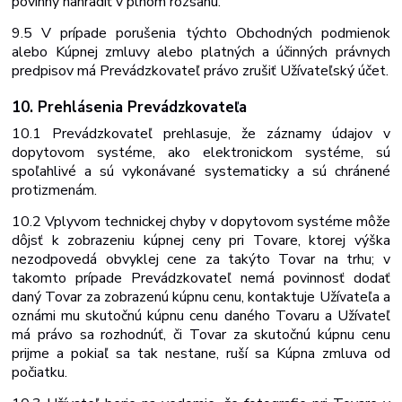
povinný nahradiť v plnom rozsahu.
9.5 V prípade porušenia týchto Obchodných podmienok
alebo Kúpnej zmluvy alebo platných a účinných právnych
predpisov má Prevádzkovateľ právo zrušiť Užívateľský účet.
10. Prehlásenia
Prevádzkovateľa
10.1 Prevádzkovateľ prehlasuje, že záznamy údajov v
dopytovom systéme, ako elektronickom systéme, sú
spoľahlivé a sú vykonávané systematicky a sú chránené
proti
zmenám.
10.2 Vplyvom technickej chyby v
dopytovom systéme
môže
dôjsť k zobrazeniu kúpnej ceny pri Tovare, ktorej výška
nezodpovedá obvyklej cene za takýto Tovar na trhu; v
takomto prípade Prevádzkovateľ nemá povinnosť dodať
daný Tovar za zobrazenú kúpnu cenu, kontaktuje Užívateľa a
oznámi mu skutočnú kúpnu cenu daného Tovaru a Užívateľ
má právo sa rozhodnúť, či Tovar za skutočnú kúpnu cenu
prijme a pokiaľ sa tak nestane, ruší sa Kúpna zmluva od
počiatku.