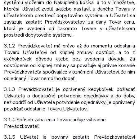
systému vložením do Nákupného košíka, a to v množstve,
ktoré
si
Užívateľ
zvolil
a/alebo
nastavil
u
daného
Tovaru
v
užívateľskom
prostredí dopytového systému a Užívateľ sa
zaväzuje zaplatiť Prevádzkovateľovi za daný Tovar cenu,
ktorá je uvedená pri takomto Tovare v užívateľskom
prostredí dopytového systému.
3.1.2 Prevádzkovateľ má právo až do momentu odoslania
Tovaru Užívateľovi od Kúpnej zmluvy odstúpiť, a to z
akéhokoľvek dôvodu alebo bez uvedenia dôvodu. Za
odstúpenie od Kúpnej zmluvy sa považuje aj právne konanie
Prevádzkovateľa spočívajúce v oznámení Užívateľovi, že ním
objednaný Tovar nemožno dodať.
3.1.3 Prevádzkovateľ je oprávnený kedykoľvek požiadať
Užívateľa o dodatočné potvrdenie objednávky a do doby,
než obdrží od Užívateľa potvrdenie
objednávky, je oprávnený
pozdržať odoslanie Tovaru Užívateľovi.
3.1.4 Spôsob
zabalenia
Tovaru určuje
výhradne
Prevádzkovateľ.
3.1.5 Užívateľ je povinný zaplatiť Prevádzkovateľovi