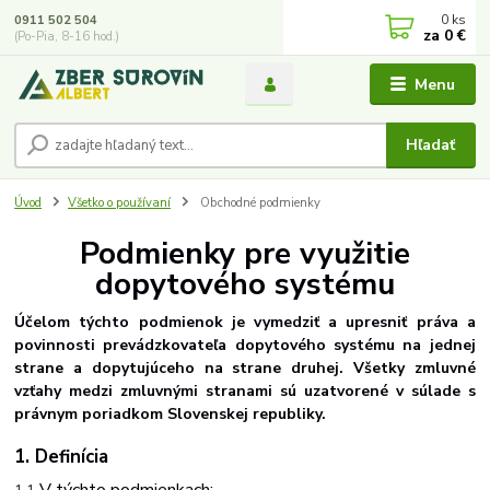
0
ks
0911 502 504
za
0 €
(Po-Pia, 8-16 hod.)
Menu
Hľadať
Úvod
Všetko o používaní
Obchodné podmienky
P
odmienky
pre
využitie
dopytového systému
Účelom týchto podmienok je vymedziť a upresniť práva a
povinnosti prevádzkovateľa dopytového systému na jednej
strane a dopytujúceho na strane druhej. Všetky zmluvné
vzťahy medzi zmluvnými stranami sú uzatvorené v súlade s
právnym poriadkom Slovenskej republiky.
1. Definícia