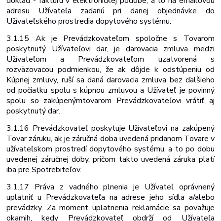
doklad - faktúru v elektronickej podobe, a to na emailovou
adresu Užívateľa zadanú pri danej objednávke do
Užívateľského prostredia dopytového systému.
3.1.15 Ak je Prevádzkovateľom spoločne s Tovarom
poskytnutý Užívateľovi dar, je darovacia zmluva medzi
Užívateľom a Prevádzkovateľom uzatvorená s
rozväzovacou podmienkou, že ak dôjde k odstúpeniu od
Kúpnej zmluvy, ruší sa daná darovacia zmluva bez ďalšieho
od počiatku spolu s kúpnou zmluvou a Užívateľ je povinný
spolu so zakúpeným
tovarom Prevádzkovateľovi vrátiť aj
poskytnutý dar.
3.1.16 Prevádzkovateľ poskytuje Užívateľovi na zakúpený
Tovar záruku, ak je záručná doba uvedená pri
danom Tovare v
užívateľskom prostredí dopytového systému, a to po dobu
uvedenej záručnej doby, pričom takto uvedená záruka platí
iba pre Spotrebiteľov.
3.1.17 Práva z vadného plnenia je Užívateľ oprávnený
uplatniť u Prevádzkovateľa na adrese jeho sídla a/alebo
prevádzky. Za moment uplatnenia reklamácie sa považuje
okamih, kedy Prevádzkovateľ obdrží od Užívateľa