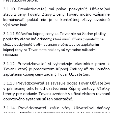
Prevádzkovateľom.
3.1.10 Prevádzkovateľ má právo poskytnúť Užívateľovi
zľavu z ceny Tovaru. Zľavy z ceny Tovaru možno vzájomne
kombinovať, pokiaľ nie je u konkrétnej zľavy uvedené
výslovne inak.
3.1.11 Súčasťou
kúpnej
ceny
za
Tovar
nie
sú
žiadne
platby,
poplatky
alebo
iné
odmeny,
ktoré musí Užívateľ vynaložiť na
služby poskytnuté tretím stranám v súvislosti so zaplatením
kúpnej ceny za Tovar; tieto náklady sú výhradne nákladmi
Užívateľa.
3.1.12 Prevádzkovateľ si vyhradzuje vlastnícke právo k
Tovaru, ktorý je predmetom Kúpnej Zmluvy až
do úplného
zaplatenia kúpnej ceny za
daný Tovar Užívateľom.
3.1.13 Prevádzkovateľ sa zaväzuje dodať Tovar Užívateľovi
v primeranej lehote od uzatvorenia Kúpnej zmluvy. Všetky
lehoty pre dodanie Tovaru uvedené v užívateľskom rozhraní
dopytového systému sú len orientačné.
3.1.14 Prevádzkovateľ zašle vždy Užívateľovi daňový