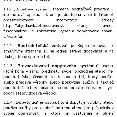
V
týchto
podmienkach:
1.1
“ znamená počítačový program -
1.1.1
„
Dopytový systém
internetová aplikácia, ktorá je dostupná v sieti Internet
prostredníctvom internetovej adresy
https://objednavka.zbersurovin.sk
, ktorej hlavnou
funkcionalitou je zobrazenie, výber a dopytovanie tovaru
Užívateľom;
1.1.2
Spotrebiteľská zmluva
“ je Kúpna zmluva, ak
„
zmluvnými stranami sú na jednej strane dodávateľ a na
druhej strane spotrebiteľ;
1.1.3
„Prevádzkovateľ dopytového systému“
osoba,
ktorá koná v rámci predmetu svojej obchodnej alebo inej
podnikateľskej činnosti. Je to podnikateľ, ktorý ponúka
alebo predáva výrobky alebo poskytuje služby a taktiež
podnikateľ, ktorý priamo alebo prostredníctvom iných
podnikateľov dodáva výrobok;
1.1.4
Dopytujúci
“ je osoba, ktorá dopytuje výrobky alebo
„
používa služby pre osobnú potrebu alebo pre príslušníkov
svojej domácnosti, a ktorá pri uzatváraní a plnení