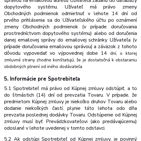
správou na emailovou adresu Užívateľa zadanú do databázy
dopytového systému. Užívateľ má právo zmeny
Obchodných
podmienok
odmietnuť
v
lehote 14
dní od
prvého prihlásenia sa do Užívateľského účtu po oznámení
zmeny Obchodných
podmienok (v prípade doručovania
prostredníctvom dopytového systému) alebo od doručenia
danej emailovej správy do emailovej schránky Užívateľa (v
prípade doručovania emailovou
správou)
a
záväzok
z
tohoto
dôvodu
vypovedať
vo
výpovednej
dobe 14
dní, o ktorej
zmluvné strany zhodne konštatujú, že je dostatočná k obstaraniu
obdobných plnení od iného dodávateľa.
5. Informácie
pre
Spotrebiteľa
5.1 Spotrebiteľ má právo od Kúpnej zmluvy odstúpiť, a to
do štrnástich (14) dní od prevzatia Tovaru. V prípade, že
predmetom Kúpnej zmluvy je niekoľko druhov Tovaru alebo
dodanie niekoľkých častí, plynie táto lehota odo dňa
prevzatia poslednej dodávky Tovaru. Odstúpenie od Kúpnej
zmluvy musí byť Prevádzkovateľovi (ako predávajúcemu)
odoslané v lehote uvedenej v tomto
odstavci.
5.2 Ak odstúpi Spotrebiteľ od Kúpnej zmluvy, je povinný