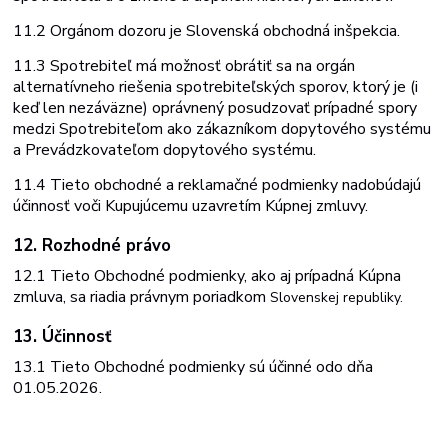
11.2 Orgánom
dozoru je
Slovenská
obchodná
inšpekcia.
11.3 Spotrebiteľ má možnosť obrátiť sa na orgán
alternatívneho riešenia spotrebiteľských sporov, ktorý je (i
keď len nezáväzne) oprávnený posudzovať prípadné spory
medzi Spotrebiteľom ako zákazníkom dopytového systému
a Prevádzkovateľom dopytového systému.
11.4 Tieto obchodné a reklamačné podmienky nadobúdajú
účinnosť voči Kupujúcemu uzavretím Kúpnej zmluvy.
12. Rozhodné
právo
12.1 Tieto
Obchodné
podmienky,
ako
aj prípadná
Kúpna
zmluva,
sa
riadia
právnym
poriadkom
Slovenskej
republiky.
13. Účinnosť
13.1 Tieto
Obchodné
podmienky sú
účinné odo dňa
01.
05
.2026
.