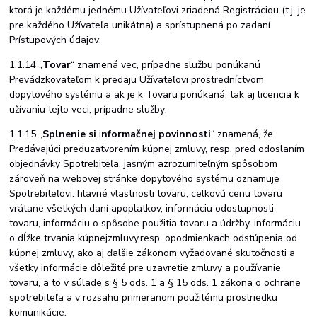
ktorá je každému jednému Užívateľovi zriadená Registráciou (t.j. je
pre každého Užívateľa unikátna) a sprístupnená po zadaní
Prístupových údajov;
1.1.14
„
Tovar
“ znamená vec, prípadne službu ponúkanú
Prevádzkovateľom k predaju Užívateľovi prostredníctvom
dopytového systému a ak je k Tovaru ponúkaná, tak aj licencia k
užívaniu tejto veci, prípadne služby;
1.1.15
„
Splnenie si
i
nformačnej povinnosti
“ znamená, že
Predávajúci pred
uzatvorením kúpnej zmluvy, resp. pred odoslaním
objednávky Spotrebiteľa, jasným a
zrozumiteľným spôsobom
zároveň na webovej stránke dopytového systému oznamuje
Spotrebiteľovi: hlavné vlastnosti tovaru, celkovú cenu tovaru
vrátane všetkých daní a
poplatkov, informáciu o
dostupnosti
tovaru, informáciu o
spôsobe použitia
tovaru
a
údržby,
informáciu
o
dĺžke
trvania
kúpnej
zmluvy,
resp. o
podmienkach odstúpenia od
kúpnej zmluvy, ako aj ďalšie zákonom vyžadované skutočnosti
a
všetky
informácie dôležité pre
uzavretie
zmluvy a používanie
tovaru,
a
to
v
súlade
s
§
5
ods.
1
a
§
15
ods.
1
zákona
o ochrane
spotrebiteľa a v rozsahu primeranom použitému prostriedku
komunikácie.