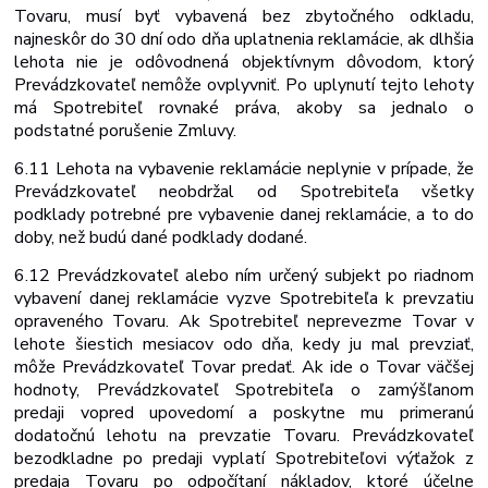
Tovaru, musí byť vybavená bez zbytočného odkladu,
najneskôr do 30 dní odo dňa uplatnenia reklamácie, ak dlhšia
lehota nie je odôvodnená objektívnym dôvodom, ktorý
Prevádzkovateľ nemôže ovplyvniť. Po uplynutí tejto lehoty
má Spotrebiteľ rovnaké práva, akoby sa jednalo o
podstatné porušenie Zmluvy.
6.11 Lehota na vybavenie reklamácie neplynie v prípade, že
Prevádzkovateľ neobdržal od
Spotrebiteľa
všetky
podklady
potrebné
pre
vybavenie
danej
reklamácie,
a
to
do
doby, než budú dané podklady dodané.
6.12 Prevádzkovateľ alebo ním určený subjekt po riadnom
vybavení danej reklamácie vyzve Spotrebiteľa k prevzatiu
opraveného Tovaru. Ak Spotrebiteľ neprevezme Tovar v
lehote šiestich mesiacov odo dňa, kedy ju mal prevziať,
môže Prevádzkovateľ Tovar predať. Ak ide o Tovar väčšej
hodnoty, Prevádzkovateľ Spotrebiteľa o zamýšľanom
predaji vopred upovedomí a poskytne mu primeranú
dodatočnú lehotu na prevzatie Tovaru. Prevádzkovateľ
bezodkladne po predaji vyplatí Spotrebiteľovi výťažok z
predaja Tovaru po odpočítaní nákladov, ktoré účelne