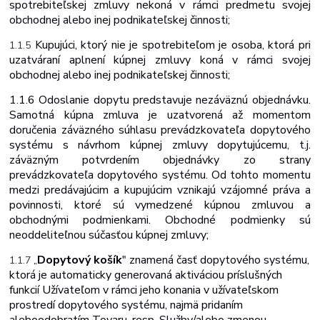
spotrebiteľskej zmluvy nekoná v rámci predmetu svojej
obchodnej alebo inej podnikateľskej činnosti;
Kupujúci,
ktorý
nie
je
spotrebiteľom
je
osoba,
ktorá
pri
1.1.5
uzatváraní a
plnení kúpnej zmluvy koná v rámci svojej
obchodnej alebo inej podnikateľskej činnosti;
1.1.6
Odoslanie dopytu predstavuje nezáväznú objednávku.
Samotná kúpna zmluva je uzatvorená až momentom
doručenia záväzného súhlasu prevádzkovateľa dopytového
systému s návrhom kúpnej zmluvy dopytujúcemu, t.j.
záväzným potvrdením objednávky zo strany
prevádzkovateľa dopytového systému. Od tohto momentu
medzi predávajúcim a kupujúcim vznikajú vzájomné práva a
povinnosti, ktoré sú vymedzené kúpnou zmluvou a
obchodnými podmienkami. Obchodné podmienky sú
neoddeliteľnou súčasťou kúpnej zmluvy;
Dopytový košík
" znamená časť dopytového systému,
1.1.7
„
ktorá je automaticky generovaná aktiváciou príslušných
funkcií Užívateľom v rámci jeho konania v užívateľskom
prostredí dopytového systému, najmä pridaním