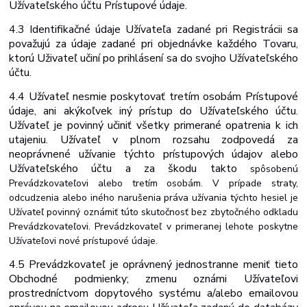
Užívateľského účtu Prístupové
údaje.
4.3 Identifikačné údaje Užívateľa zadané pri Registrácii sa
považujú za údaje zadané pri objednávke každého Tovaru,
ktorú Uživateľ učiní po prihlásení sa do svojho Užívateľského
účtu.
4.4 Užívateľ nesmie poskytovať tretím osobám Prístupové
údaje, ani akýkoľvek iný prístup do Užívateľského účtu.
Užívateľ je povinný učiniť všetky primerané opatrenia k ich
utajeniu. Užívateľ v plnom rozsahu zodpovedá za
neoprávnené užívanie
týchto
prístupových
údajov
alebo
Užívateľského
účtu
a
za
škodu
takto
spôsobenú
Prevádzkovateľovi alebo tretím osobám. V prípade straty,
odcudzenia alebo iného narušenia práva užívania týchto hesiel je
Užívateľ povinný oznámiť túto skutočnosť bez zbytočného odkladu
Prevádzkovateľovi. Prevádzkovateľ v primeranej lehote poskytne
Užívateľovi nové prístupové údaje.
4.5 Prevádzkovateľ je oprávnený jednostranne meniť tieto
Obchodné podmienky; zmenu oznámi Užívateľovi
prostredníctvom dopytového systému a/alebo emailovou