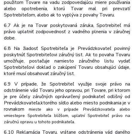
použitom Tovare na vadu zodpovedajúcu miere používania
alebo opotrebenia, ktorú Tovar mal pri prevzatí
Spotrebiteľom, alebo ak to vyplýva z povahy Tovaru.
6.7 Ak je na Tovar poskytovaná záruka, Spotrebiteľ má
právo uplatniť zodpovednosť z vadného plnenia v záručnej
dobe.
6.8 Na žiadosť Spotrebiteľa je Prevádzkovateľ povinný
poskytnúť Spotrebiteľovi záručný list. Ak to povaha Tovaru
umožňuje, postačuje namiesto záručného listu vydať
Spotrebiteľovi doklad o zakúpení Tovaru obsahujúci údaje,
ktoré musí obsahovať záručný list.
6.9 V prípade, že Spotrebiteľ využije svoje právo na
odstránenie vád Tovaru jeho opravou, pri Tovare, pri ktorom
je pre účely záručných opráv
určený podnikateľ odlišný
od
Prevádzkovateľa,
ktorého
sídlo
alebo miesto
podnikania
je
v
rovnakom
mieste
ako
v
prípade Prevádzkovateľa alebo
v
mieste
pre Spotrebiteľa bližšom, uplatní Spotrebiteľ právo na
záručnú opravu u tohoto podnikateľa.
6.10 Reklamácia Tovaru, vrátane odstránenia vád daného