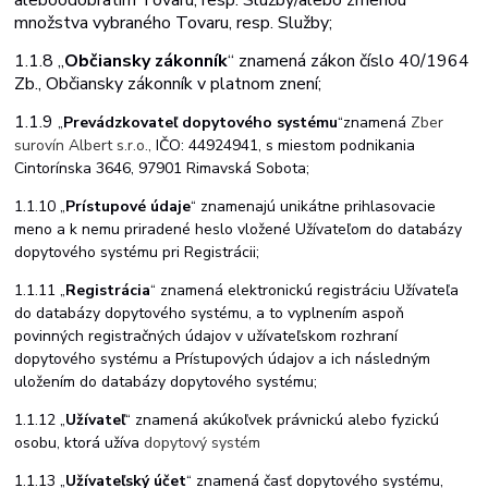
alebo
odobratím Tovaru, resp. Služby/alebo zmenou
množstva vybraného Tovaru, resp. Služby;
1.1.8 „
Občiansky zákonník
“ znamená zákon číslo 40/1964
Zb., Občiansky zákonník v platnom znení;
1.1.9
„
Prevádzkovateľ dopytového systému
“
znamená
Zber
surovín Albert s.r.o.,
IČO:
44924941, s miestom podnikania
Cintorínska 3646, 97901 Rimavská Sobota;
1.1.10
„
Prístupové údaje
“ znamenajú unikátne prihlasovacie
meno a k nemu priradené heslo vložené Užívateľom do databázy
dopytového systému pri Registrácii;
1.1.11
„
Registrácia
“
znamená
elektronickú
registráciu
Užívateľa
do
databázy
dopytového systému,
a to vyplnením aspoň
povinných registračných údajov v užívateľskom rozhraní
dopytového systému a Prístupových údajov a ich následným
uložením do databázy dopytového systému;
1.1.12
„
Užívateľ
“ znamená akúkoľvek právnickú alebo fyzickú
osobu, ktorá užíva
dopytový systém
1.1.13
„
Užívateľský účet
“ znamená časť dopytového systému,