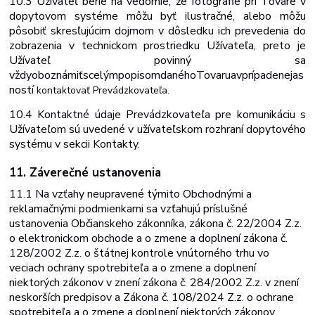
10.3 Užívateľ berie na vedomie, že fotografie pri Tovare v
dopytovom systéme môžu byť ilustračné, alebo môžu
pôsobiť skresľujúcim dojmom v dôsledku ich prevedenia do
zobrazenia v technickom prostriedku Užívateľa, preto je
Užívateľ povinný sa
vždy
oboznámiť
s
celým
popisom
daného
Tovaru
a
v
prípade
nejas
ností
kontaktovať
Prevádzkovateľa.
10.4 Kontaktné údaje Prevádzkovateľa pre komunikáciu s
Užívateľom sú uvedené v užívateľskom rozhraní dopytového
systému v sekcii Kontakty.
11. Záverečné
ustanovenia
11.1 Na vzťahy neupravené týmito Obchodnými a
reklamačnými podmienkami sa vzťahujú príslušné
ustanovenia Občianskeho zákonníka, zákona č. 22/2004 Z.z.
o elektronickom obchode a o zmene a doplnení zákona č.
128/2002 Z.z. o štátnej kontrole vnútorného trhu vo
veciach ochrany spotrebiteľa a o zmene a doplnení
niektorých zákonov v znení zákona č. 284/2002 Z.z. v znení
neskorších predpisov a
Zákona
č.
108/2024
Z.z.
o
ochrane
spotrebiteľa
a
o
zmene
a
doplnení niektorých zákonov.