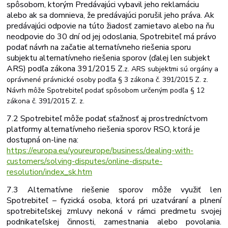
spôsobom, ktorým Predávajúci vybavil jeho reklamáciu
alebo ak sa domnieva, že predávajúci porušil jeho práva. Ak
predávajúci odpovie na túto žiadosť zamietavo alebo na ňu
neodpovie do 30 dní od jej odoslania, Spotrebiteľ má právo
podať návrh na začatie alternatívneho riešenia sporu
subjektu alternatívneho
riešenia
sporov
(ďalej
len
subjekt
ARS)
podľa
zákona
391/2015
Z.
z. ARS subjektmi sú orgány a
oprávnené právnické osoby podľa § 3 zákona č. 391/2015 Z. z.
Návrh môže Spotrebiteľ podať spôsobom určeným podľa § 12
zákona č. 391/2015 Z. z.
7.2 Spotrebiteľ môže podať sťažnosť aj prostredníctvom
platformy alternatívneho riešenia sporov RSO, ktorá je
dostupná on-line na:
https://europa.eu/youreurope/business/dealing-with-
customers/solving-disputes/online-dispute-
resolution/index_sk.htm
7.3 Alternatívne riešenie sporov môže využiť len
Spotrebiteľ – fyzická osoba, ktorá pri uzatváraní a plnení
spotrebiteľskej zmluvy nekoná v rámci predmetu svojej
podnikateľskej
činnosti,
zamestnania
alebo
povolania.