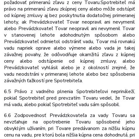
požadovať primeranú zľavu z ceny Tovaru.
Spotrebiteľ má
právo na primeranú zľavu z
kúpnej ceny alebo môže odstúpiť
od kúpnej zmluvy aj bez poskytnutia dodatočnej primeranej
lehoty, ak Prevádzkovateľ Tovar neopravil ani nevymenil
alebo
Prevádzkovateľ
Tovar
neopravil
ani
nevymenil
Tovar
v
stanovenej lehote a
dohodnutým spôsobom alebo
Prevádzkovateľ odmietol odstrániť vadu, Tovar má rovnakú
vadu napriek oprave alebo výmene alebo vada je takej
závažnej povahy, že odôvodňuje okamžitú zľavu z kúpnej
ceny alebo odstúpenie od kúpnej zmluvy, alebo
Prevádzkovateľ vyhlásil alebo je z okolností zrejmé, že
vadu neodstráni v primeranej lehote alebo bez spôsobenia
závažných ťažkostí pre Spotrebiteľa.
6.5 Právo z vadného plnenia Spotrebiteľovi neprináleží,
pokiaľ Spotrebiteľ pred prevzatím Tovaru vedel, že Tovar
má vadu, alebo pokiaľ Spotrebiteľ vadu sám
spôsobil.
6.6 Zodpovednosť Prevádzkovateľa za vady Tovaru sa
nevzťahuje na opotrebenie Tovaru spôsobené jeho
obvyklým užívaním, pri Tovare predávanom za nižšiu kúpnu
cenu na vadu, pre ktorú bola nižšia kúpna cena dohodnutá, pri