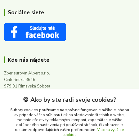
Sociálne siete
Kde nás nájdete
Zber surovín Albert s.r.o.
Cintorínska 3646
979 01 Rimavská Sobota
🍪 Ako by ste radi svoje cookies?
Kontakty
Súbory cookies používame na správne fungovanie nášho e-shopu
av prípade vášho súhlasu tiež na sledovanie štatistík o webe,
meranie efektivity reklamných kampaní, zapamätanie vášho
0911 502 504
obľúbeného nastavenia pri používaní stránok, či zobrazenie
(Po-Pia, 8-16 hod.)
reklám zodpovedajúcich vašim preferenciám.
Viac na využitie
cookies