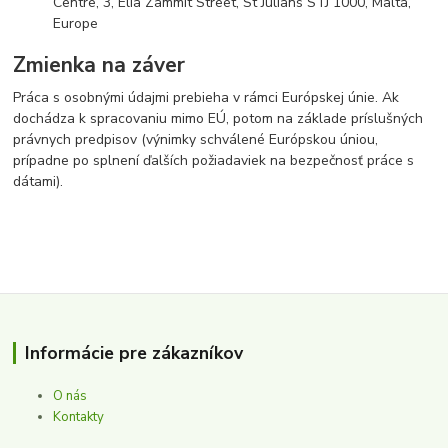
Centre, 3, Elia Zammit Street, St Julians STJ 1000, Malta,
Europe
Zmienka na záver
Práca s osobnými údajmi prebieha v rámci Európskej únie. Ak
dochádza k spracovaniu mimo EÚ, potom na základe príslušných
právnych predpisov (výnimky schválené Európskou úniou,
prípadne po splnení ďalších požiadaviek na bezpečnosť práce s
dátami).
Informácie pre zákazníkov
O nás
Kontakty