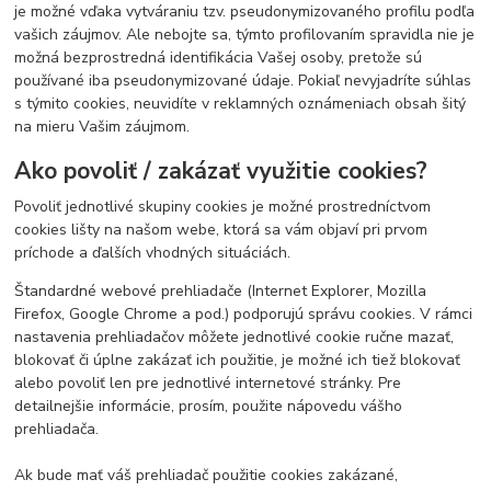
je možné vďaka vytváraniu tzv. pseudonymizovaného profilu podľa
vašich záujmov. Ale nebojte sa, týmto profilovaním spravidla nie je
možná bezprostredná identifikácia Vašej osoby, pretože sú
používané iba pseudonymizované údaje. Pokiaľ nevyjadríte súhlas
s týmito cookies, neuvidíte v reklamných oznámeniach obsah šitý
na mieru Vašim záujmom.
Ako povoliť / zakázať využitie cookies?
Povoliť jednotlivé skupiny cookies je možné prostredníctvom
cookies lišty na našom webe, ktorá sa vám objaví pri prvom
príchode a ďalších vhodných situáciách.
Štandardné webové prehliadače (Internet Explorer, Mozilla
Firefox, Google Chrome a pod.) podporujú správu cookies. V rámci
nastavenia prehliadačov môžete jednotlivé cookie ručne mazať,
blokovať či úplne zakázať ich použitie, je možné ich tiež blokovať
alebo povoliť len pre jednotlivé internetové stránky. Pre
detailnejšie informácie, prosím, použite nápovedu vášho
prehliadača.
Ak bude mať váš prehliadač použitie cookies zakázané,