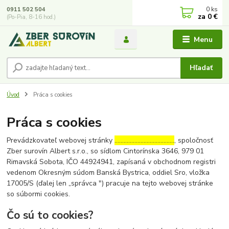
0
ks
0911 502 504
za
0 €
(Po-Pia, 8-16 hod.)
Menu
Hľadať
Úvod
Práca s cookies
Práca s cookies
Prevádzkovateľ webovej stránky
……..........................…….
, spoločnosť
Zber surovín Albert s.r.o., so sídlom Cintorínska 3646, 979 01
Rimavská Sobota, IČO 44924941, zapísaná v obchodnom registri
vedenom Okresným súdom Banská Bystrica, oddiel Sro, vložka
17005/S (ďalej len „správca ") pracuje na tejto webovej stránke
so súbormi cookies.
Čo sú to cookies?