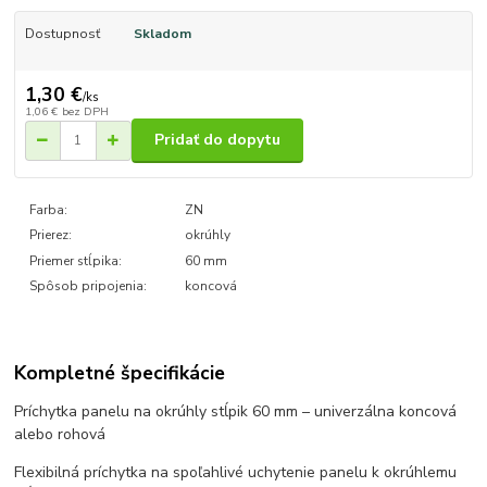
Dostupnosť
Skladom
1,30 €
/
ks
1,06 €
bez DPH
Pridať do dopytu
Farba:
ZN
Prierez:
okrúhly
Priemer stĺpika:
60 mm
Spôsob pripojenia:
koncová
Kompletné špecifikácie
Príchytka panelu na okrúhly stĺpik 60 mm – univerzálna koncová
alebo rohová
Flexibilná príchytka na spoľahlivé uchytenie panelu k okrúhlemu