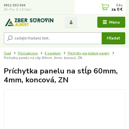
0
ks
0911 502 504
za
0 €
(Po-Pia, 8-16 hod.)
Menu
Hľadať
Úvod
Príslušenstvo
K panelom
Príchytky pre plotové panely
Príchytka panelu na stĺp 60mm, 4mm, koncová, ZN
Príchytka panelu na stĺp 60mm,
4mm, koncová, ZN