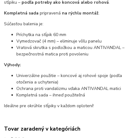
stĺpiku –
podľa potreby ako koncová alebo rohová
.
Kompletná sada
pripravená
na rýchlu montáž
.
Súčasťou balenia je:
Príchytka na stĺpik 60 mm
Vymedzovač (4 mm) – eliminuje vôľu panelu
Vratová skrutka s podložkou a maticou ANTIVANDAL –
bezpečnostná matica proti povoleniu
Výhody:
Univerzálne použitie – koncové aj rohové spoje (podľa
otočenia a uchytenia)
Ochrana proti vandalizmu vďaka ANTIVANDAL matici
Kompletná sada – ihneď použiteľná
Ideálne pre okrúhle stĺpiky v každom oplotení!
Tovar zaradený v kategóriách