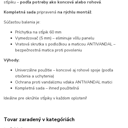
stĺpiku –
podľa potreby ako koncová alebo rohová
.
Kompletná sada
pripravená
na rýchlu montáž
.
Súčasťou balenia je:
Príchytka na stĺpik 60 mm
Vymedzovač (5 mm) – eliminuje vôľu panelu
Vratová skrutka s podložkou a maticou ANTIVANDAL –
bezpečnostná matica proti povoleniu
Výhody:
Univerzálne použitie – koncové aj rohové spoje (podľa
otočenia a uchytenia)
Ochrana proti vandalizmu vďaka ANTIVANDAL matici
Kompletná sada – ihneď použiteľná
Ideálne pre okrúhle stĺpiky v každom oplotení!
Tovar zaradený v kategóriách