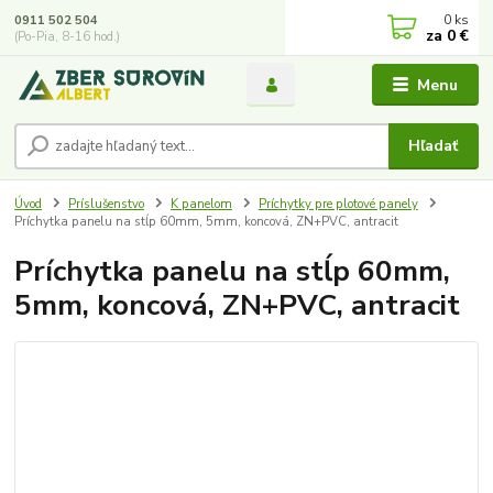
0
ks
0911 502 504
za
0 €
(Po-Pia, 8-16 hod.)
Menu
Hľadať
Úvod
Príslušenstvo
K panelom
Príchytky pre plotové panely
Príchytka panelu na stĺp 60mm, 5mm, koncová, ZN+PVC, antracit
Príchytka panelu na stĺp 60mm,
5mm, koncová, ZN+PVC, antracit