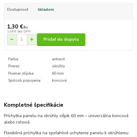
Dostupnosť
Skladom
1,30 €
/
ks
1,06 €
bez DPH
Pridať do dopytu
Farba:
antracit
Prierez:
okrúhly
Priemer stĺpika:
60 mm
Spôsob pripojenia:
koncová
Kompletné špecifikácie
Príchytka panelu na okrúhly stĺpik 60 mm – univerzálna koncová
alebo rohová
Flexibilná príchytka na spoľahlivé uchytenie panelu k okrúhlemu