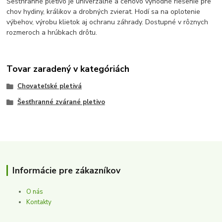
Šesťhranné pletivo je univerzálne a cenovo výhodné riešenie pre
chov hydiny, králikov a drobných zvierat. Hodí sa na oplotenie
výbehov, výrobu klietok aj ochranu záhrady. Dostupné v rôznych
rozmeroch a hrúbkach drôtu.
Tovar zaradený v kategóriách
Chovateľské pletivá
Šesťhranné zvárané pletivo
Informácie pre zákazníkov
O nás
Kontakty