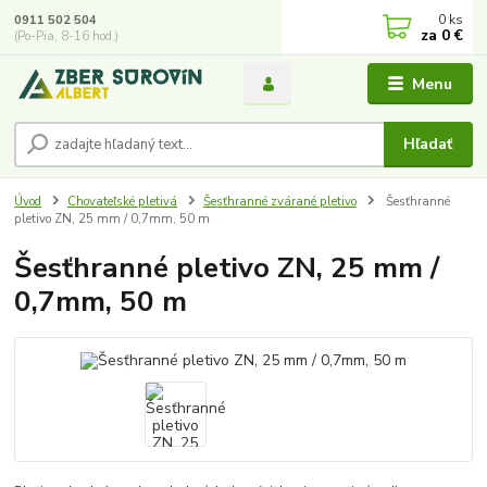
0
ks
0911 502 504
za
0 €
(Po-Pia, 8-16 hod.)
Menu
Hľadať
Úvod
Chovateľské pletivá
Šesťhranné zvárané pletivo
Šesťhranné
pletivo ZN, 25 mm / 0,7mm, 50 m
Šesťhranné pletivo ZN, 25 mm /
0,7mm, 50 m