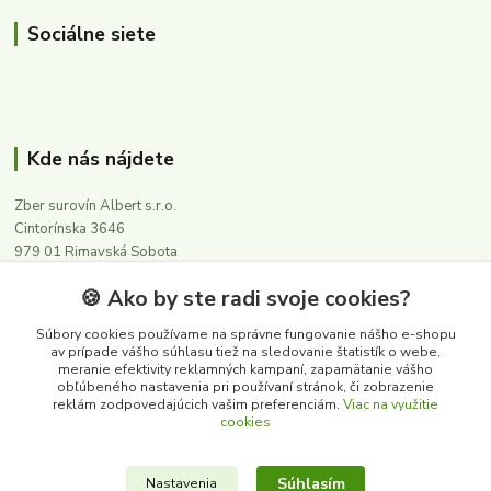
Sociálne siete
Kde nás nájdete
Zber surovín Albert s.r.o.
Cintorínska 3646
979 01 Rimavská Sobota
🍪 Ako by ste radi svoje cookies?
Kontakty
Súbory cookies používame na správne fungovanie nášho e-shopu
av prípade vášho súhlasu tiež na sledovanie štatistík o webe,
meranie efektivity reklamných kampaní, zapamätanie vášho
0911 502 504
obľúbeného nastavenia pri používaní stránok, či zobrazenie
(Po-Pia, 8-16 hod.)
reklám zodpovedajúcich vašim preferenciám.
Viac na využitie
cookies
albert@zbersurovin.sk
Súhlasím
Nastavenia