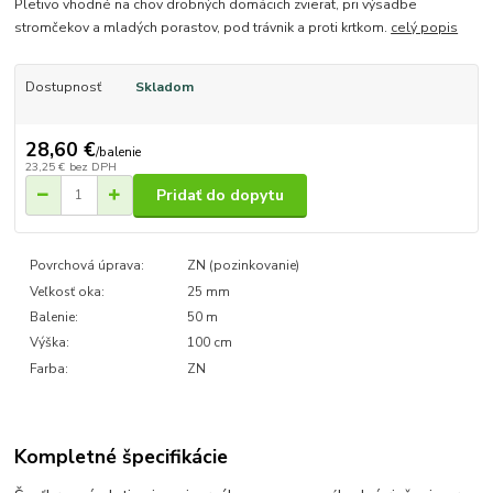
Pletivo vhodné na chov drobných domácich zvierat, pri výsadbe
stromčekov a mladých porastov, pod trávnik a proti krtkom.
celý popis
Dostupnosť
Skladom
28,60 €
/
balenie
23,25 €
bez DPH
Pridať do dopytu
Povrchová úprava:
ZN (pozinkovanie)
Veľkosť oka:
25 mm
Balenie:
50 m
Výška:
100 cm
Farba:
ZN
Kompletné špecifikácie