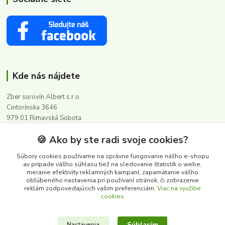
Kde nás nájdete
Zber surovín Albert s.r.o.
Cintorínska 3646
979 01 Rimavská Sobota
🍪 Ako by ste radi svoje cookies?
Kontakty
Súbory cookies používame na správne fungovanie nášho e-shopu
av prípade vášho súhlasu tiež na sledovanie štatistík o webe,
meranie efektivity reklamných kampaní, zapamätanie vášho
0911 502 504
obľúbeného nastavenia pri používaní stránok, či zobrazenie
(Po-Pia, 8-16 hod.)
reklám zodpovedajúcich vašim preferenciám.
Viac na využitie
cookies
albert@zbersurovin.sk
Súhlasím
Nastavenia