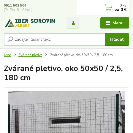
0
ks
0911 502 504
za
0 €
(Po-Pia, 8-16 hod.)
Menu
Hľadať
Úvod
Zvárané pletivo
Zvárané pletivo, oko 50x50 / 2,5, 180 cm
Zvárané pletivo, oko 50x50 / 2,5,
180 cm