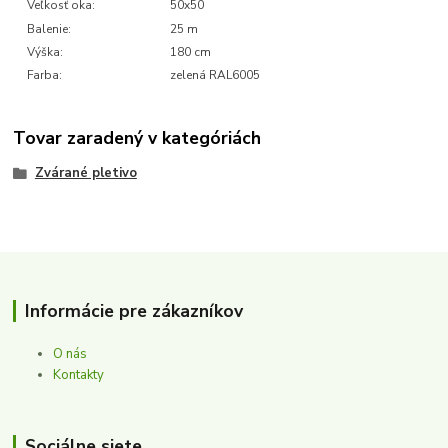
Veľkosť oka:
50x50
Balenie:
25 m
Výška:
180 cm
Farba:
zelená RAL6005
Tovar zaradený v kategóriách
Zvárané pletivo
Informácie pre zákazníkov
O nás
Kontakty
Sociálne siete