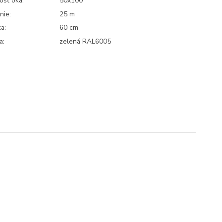
osť oka:
50x100
nie:
25 m
a:
60 cm
a:
zelená RAL6005