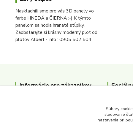
Naskladnili sme pre vás 3D panely vo
farbe HNEDÁ a ČIERNA :-) K týmto
panelom sa hodia hranaté stĺpiky.
Zaobstarajte si krásny moderný plot od
plotov Albert - info : 0905 502 504
Informácie pre zákazníkov
Sociáln
O nás
Kontakty
Súbory cookie
sledovanie šta
nastavenia pri pou