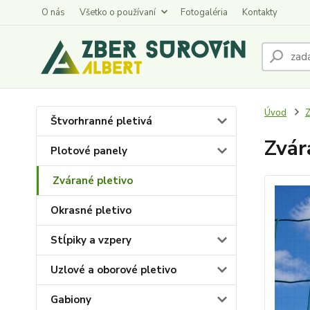
O nás
Všetko o používaní
Fotogaléria
Kontakty
Úvod
Z
Štvorhranné pletivá
Zvár
Plotové panely
Zvárané pletivo
Okrasné pletivo
Stĺpiky a vzpery
Uzlové a oborové pletivo
Gabiony