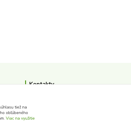
Kontakty
0911 502 504
(Po-Pia, 8-16 hod.)
úhlasu tiež na
ášho obľúbeného
iám.
Viac na využitie
albert@zbersurovin.sk