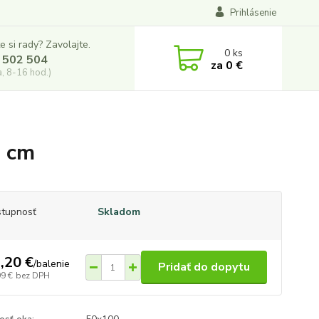
Prihlásenie
e si rady? Zavolajte.
0
ks
 502 504
za
0 €
a, 8-16 hod.)
0 cm
tupnosť
Skladom
,20 €
/
balenie
Pridať do dopytu
99 €
bez DPH