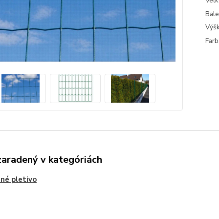
Veľk
Bale
Výšk
Farb
zaradený v kategóriách
né pletivo