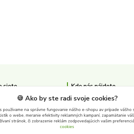
e siete
Kde nás nájdete
🍪 Ako by ste radi svoje cookies?
Zber surovín Albert s.r.o.
Cintorínska 3646
s používame na správne fungovanie nášho e-shopu av prípade vášho s
tistík o webe, meranie efektivity reklamných kampaní, zapamätanie v
979 01 Rimavská Sobota
žívaní stránok, či zobrazenie reklám zodpovedajúcich vašim preferenc
cookies