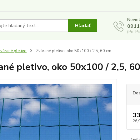
Neviet
Hľadať
0911
(Po-Pi
várané pletivo
Zvárané pletivo, oko 50x100 / 2,5, 60 cm
ané pletivo, oko 50x100 / 2,5, 6
Dos
33
26,