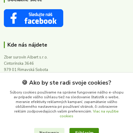
Kde nás nájdete
Zber surovín Albert s.r.o.
Cintorínska 3646
979 01 Rimavská Sobota
🍪 Ako by ste radi svoje cookies?
Kontakty
Súbory cookies používame na správne fungovanie nášho e-shopu
av prípade vášho súhlasu tiež na sledovanie štatistík o webe,
meranie efektivity reklamných kampaní, zapamätanie vášho
0911 502 504
obľúbeného nastavenia pri používaní stránok, či zobrazenie
(Po-Pia, 8-16 hod.)
reklám zodpovedajúcich vašim preferenciám.
Viac na využitie
cookies
albert@zbersurovin.sk
Súhlasím
Nastavenia