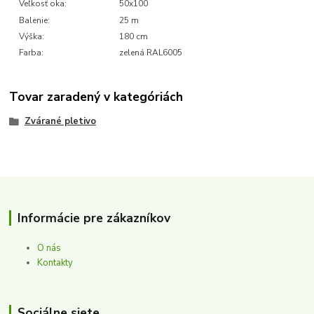
Veľkosť oka:
50x100
Balenie:
25 m
Výška:
180 cm
Farba:
zelená RAL6005
Tovar zaradený v kategóriách
Zvárané pletivo
Informácie pre zákazníkov
O nás
Kontakty
Sociálne siete