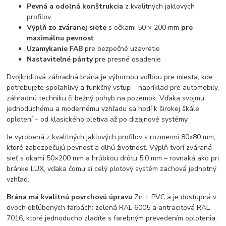
Pevná a odolná konštrukcia
z kvalitných jaklových
profilov
Výplň zo zváranej siete
s očkami 50 × 200 mm
pre
maximálnu pevnosť
Uzamykanie FAB
pre bezpečné uzavretie
Nastaviteľné pánty
pre presné osadenie
Dvojkrídlová záhradná brána je výbornou voľbou pre miesta, kde
potrebujete spoľahlivý a funkčný vstup – napríklad pre automobily,
záhradnú techniku či bežný pohyb na pozemok. Vďaka svojmu
jednoduchému a modernému vzhľadu sa hodí k širokej škále
oplotení – od klasického pletiva až po dizajnové systémy.
Je vyrobená z kvalitných jaklových profilov s rozmermi 80x80 mm,
ktoré zabezpečujú pevnosť a dlhú životnosť. Výplň tvorí zváraná
sieť s okami 50×200 mm a hrúbkou drôtu 5,0 mm – rovnaká ako pri
bránke LUX, vďaka čomu si celý plotový systém zachová jednotný
vzhľad.
Brána má kvalitnú povrchovú úpravu
Zn + PVC a je dostupná v
dvoch obľúbených farbách: zelená RAL 6005 a antracitová RAL
7016, ktoré jednoducho zladíte s farebným prevedením oplotenia.