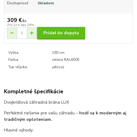
Dostupnosť
Skladom
309 €
/
ks
251,22 €
bez DPH
Pridať do dopytu
Výška:
180 cm
Farba:
zelená RAL6005
Typ stĺpika:
jaklový
Kompletné špecifikácie
Dvojkrídlová záhradná brána LUX
Perfektné riešenie pre vašu záhradu –
hodí sa k moderným aj
tradičným oploteniam.
Hlavné výhody: