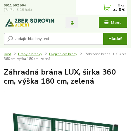
0
ks
0911 502 504
za
0 €
(Po-Pia, 8-16 hod.)
Menu
Hľadať
Úvod
Brány a bránky
Dvojkrídlové brány
Záhradná brána LUX, širka
360 cm, výška 180 cm, zelená
Záhradná brána LUX, širka 360
cm, výška 180 cm, zelená