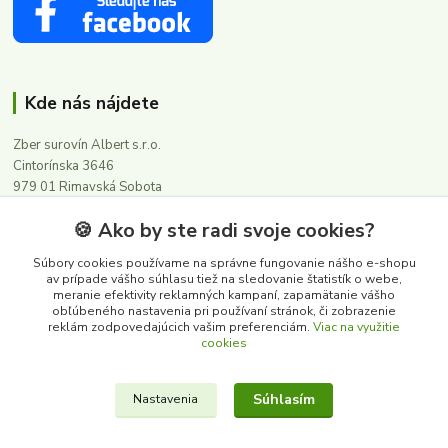
Kde nás nájdete
Zber surovín Albert s.r.o.
Cintorínska 3646
979 01 Rimavská Sobota
🍪 Ako by ste radi svoje cookies?
Kontakty
Súbory cookies používame na správne fungovanie nášho e-shopu
av prípade vášho súhlasu tiež na sledovanie štatistík o webe,
meranie efektivity reklamných kampaní, zapamätanie vášho
0911 502 504
obľúbeného nastavenia pri používaní stránok, či zobrazenie
(Po-Pia, 8-16 hod.)
reklám zodpovedajúcich vašim preferenciám.
Viac na využitie
cookies
albert@zbersurovin.sk
Súhlasím
Nastavenia