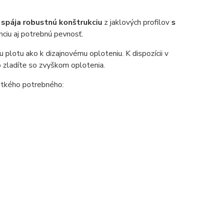
X
spája robustnú konštrukciu
z jaklových profilov
s
nciu aj potrebnú pevnosť.
 plotu ako k dizajnovému oploteniu. K dispozícii v
o zladíte so zvyškom oplotenia.
etkého potrebného: