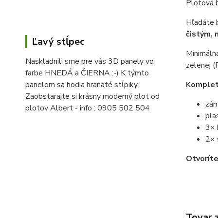
Plotová b
Hľadáte 
čistým,
Ľavý stĺpec
Minimálna
Naskladnili sme pre vás 3D panely vo
zelenej (
farbe HNEDÁ a ČIERNA :-) K týmto
Komplet
panelom sa hodia hranaté stĺpiky.
Zaobstarajte si krásny moderný plot od
zám
plotov Albert - info : 0905 502 504
pla
3× 
2× 
Otvoríte
Tovar 