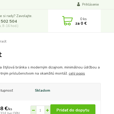
Prihlásenie
e si rady? Zavolajte.
0
ks
 502 504
za
0 €
a, 8-16 hod.)
acit
t
a štýlová bránka s moderným dizajnom, minimálnou údržbou a
tným príslušenstvom na okamžitú montáž.
celý popis
tupnosť
Skladom
8 €
/
ks
Pridať do dopytu
,33 €
bez DPH