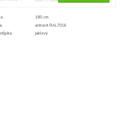
a:
180 cm
a:
antracit RAL7016
stĺpika:
jaklový