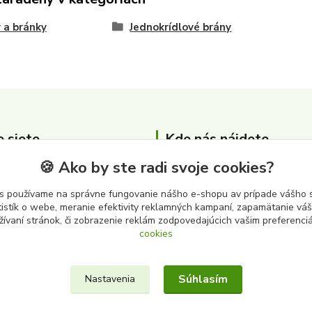
 a bránky
Jednokrídlové brány
e siete
Kde nás nájdete
🍪 Ako by ste radi svoje cookies?
Zber surovín Albert s.r.o.
Cintorínska 3646
s používame na správne fungovanie nášho e-shopu av prípade vášho s
979 01 Rimavská Sobota
tistík o webe, meranie efektivity reklamných kampaní, zapamätanie v
žívaní stránok, či zobrazenie reklám zodpovedajúcich vašim preferenc
cookies
Súhlasím
Nastavenia