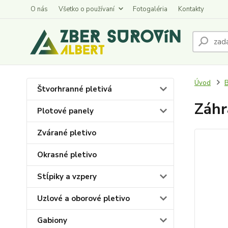
O nás
Všetko o používaní
Fotogaléria
Kontakty
Úvod
B
Štvorhranné pletivá
Záhr
Plotové panely
Zvárané pletivo
Okrasné pletivo
Stĺpiky a vzpery
Uzlové a oborové pletivo
Gabiony