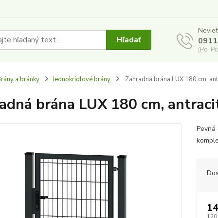
Neviet
Hľadať
0911
(Po-Pi
rány a bránky
Jednokrídlové brány
Záhradná brána LUX 180 cm, antr
adná brána LUX 180 cm, antraci
Pevná 
komple
Dos
14
120