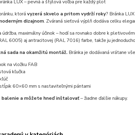
ránka LUX – pevná a štýlová voľba pre každý plot
bránku, ktorá
vyzerá skvelo a pritom vydrží roky
? Bránka LU
 moderným dizajnom
. Zváraná sieťová výplň dodáva celku elega
 údržba, maximálny účinok – hodí sa rovnako dobre k pletivovému
RAL 6005) aj antracitovej (RAL 7016) farbe, takže ju jednoduch
ná sada na okamžitú montáž.
Bránka je dodávaná vrátane vš
ok na vložku FAB
stová kľučka
kľúč
stĺpik 60×60 mm s nastaviteľnými pántami
 balenie a môžete hneď inštalovať
– žiadne ďalšie nákupy.
zaradený v kategóriách