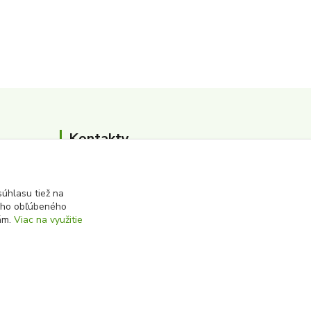
Kontakty
0911 502 504
(Po-Pia, 8-16 hod.)
úhlasu tiež na
ášho obľúbeného
iám.
Viac na využitie
albert@zbersurovin.sk