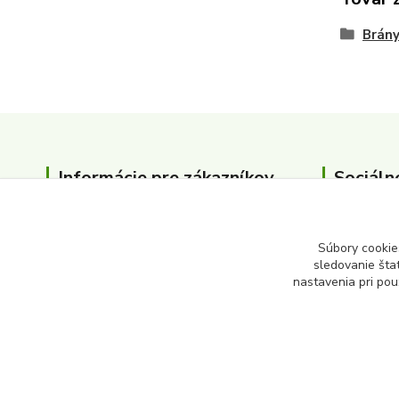
Brány
Informácie pre zákazníkov
Sociáln
O nás
Kontakty
Súbory cookie
sledovanie šta
nastavenia pri pou