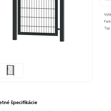
Výšk
Farb
Typ 
tné špecifikácie