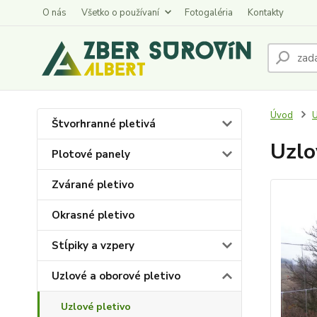
O nás
Všetko o používaní
Fotogaléria
Kontakty
Úvod
U
Štvorhranné pletivá
Uzlo
Plotové panely
Zvárané pletivo
Okrasné pletivo
Stĺpiky a vzpery
Uzlové a oborové pletivo
Uzlové pletivo