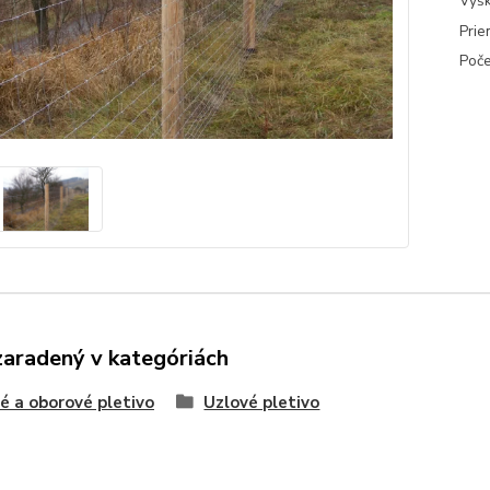
Výšk
Prie
Poče
zaradený v kategóriách
é a oborové pletivo
Uzlové pletivo