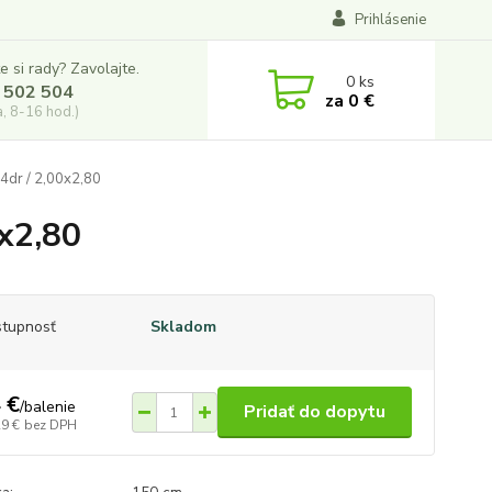
Prihlásenie
e si rady? Zavolajte.
0
ks
 502 504
za
0 €
a, 8-16 hod.)
4dr / 2,00x2,80
0x2,80
tupnosť
Skladom
 €
/
balenie
Pridať do dopytu
29 €
bez DPH