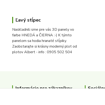
Ľavý stĺpec
Naskladnili sme pre vás 3D panely vo
farbe HNEDÁ a ČIERNA :-) K týmto
panelom sa hodia hranaté stĺpiky.
Zaobstarajte si krásny moderný plot od
plotov Albert - info : 0905 502 504
Informácie pre zákazníkov
Sociáln
O nás