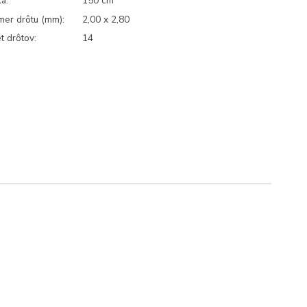
a:
150 cm
mer drôtu (mm):
2,00 x 2,80
t drôtov:
14