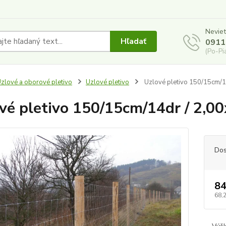
Neviet
Hľadať
0911
(Po-Pi
zlové a oborové pletivo
Uzlové pletivo
Uzlové pletivo 150/15cm/1
vé pletivo 150/15cm/14dr / 2,0
Dos
84
68,