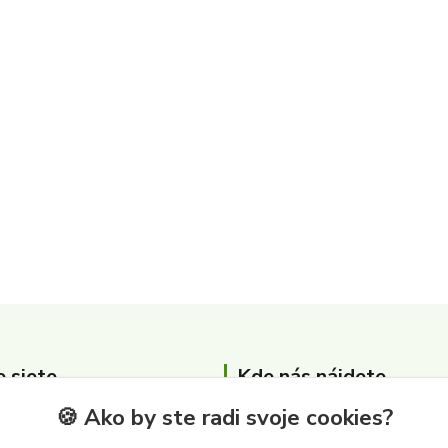
e siete
Kde nás nájdete
🍪 Ako by ste radi svoje cookies?
Zber surovín Albert s.r.o.