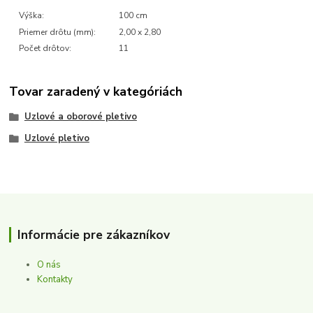
Výška:
100 cm
Priemer drôtu (mm):
2,00 x 2,80
Počet drôtov:
11
Tovar zaradený v kategóriách
Uzlové a oborové pletivo
Uzlové pletivo
Informácie pre zákazníkov
O nás
Kontakty