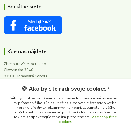
Sociálne siete
Kde nás nájdete
Zber surovín Albert s.r.o.
Cintorínska 3646
979 01 Rimavská Sobota
🍪 Ako by ste radi svoje cookies?
Kontakty
Súbory cookies používame na správne fungovanie nášho e-shopu
av prípade vášho súhlasu tiež na sledovanie štatistík o webe,
meranie efektivity reklamných kampaní, zapamätanie vášho
0911 502 504
obľúbeného nastavenia pri používaní stránok, či zobrazenie
(Po-Pia, 8-16 hod.)
reklám zodpovedajúcich vašim preferenciám.
Viac na využitie
cookies
albert@zbersurovin.sk