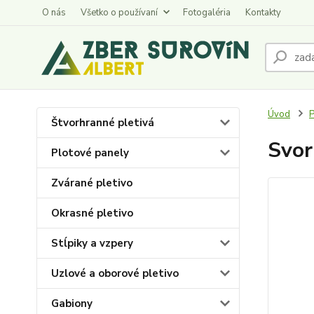
O nás
Všetko o používaní
Fotogaléria
Kontakty
Úvod
P
Štvorhranné pletivá
Svor
Plotové panely
Zvárané pletivo
Okrasné pletivo
Stĺpiky a vzpery
Uzlové a oborové pletivo
Gabiony