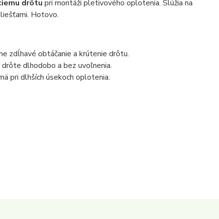
aciemu drôtu
pri montáži pletivového oplotenia. Slúžia na
kliešťami. Hotovo.
dne zdĺhavé obtáčanie a krútenie drôtu.
om drôte dlhodobo a bez uvoľnenia.
mä pri dlhších úsekoch oplotenia.