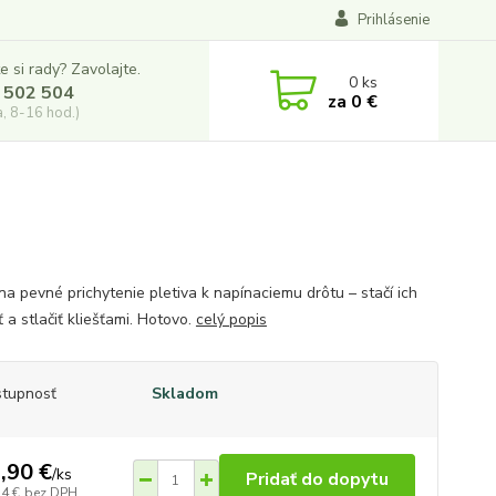
Prihlásenie
e si rady? Zavolajte.
0
ks
 502 504
za
0 €
a, 8-16 hod.)
na pevné prichytenie pletiva k napínaciemu drôtu – stačí ich
 a stlačiť kliešťami. Hotovo.
celý popis
tupnosť
Skladom
,90 €
/
ks
Pridať do dopytu
74 €
bez DPH