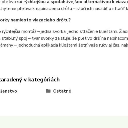
a pletivo
sú rýchlejšou a spoľahlivejšou alternatívou k viaz
chytenie pletiva k napínaciemu drôtu – stačí ich nasadiť a stlačiť 
orky namiesto viazacieho drôtu?
 rýchlejšia montáž – jedna svorka, jedno stlačenie kliešťami. Žia
 stabilný spoj – tvar svorky zaisťuje, že pletivo drží na napínac
ámahy – jednoduchá aplikácia kliešťami šetrí vaše ruky aj čas, naj
zaradený v kategóriách
ušenstvo
Ostatné