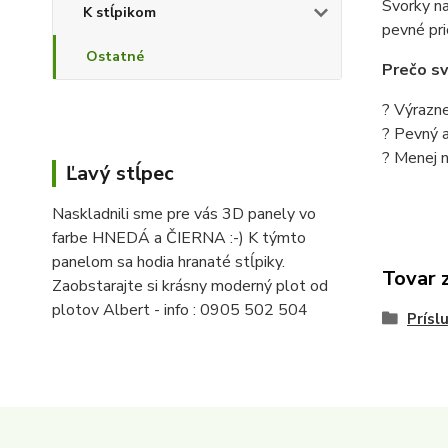
Svorky n
K stĺpikom
pevné pri
Ostatné
Prečo sv
? Výrazne
? Pevný a
? Menej n
Ľavý stĺpec
Naskladnili sme pre vás 3D panely vo
farbe HNEDÁ a ČIERNA :-) K týmto
panelom sa hodia hranaté stĺpiky.
Tovar 
Zaobstarajte si krásny moderný plot od
plotov Albert - info : 0905 502 504
Prísl