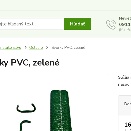
Neviet
Hľadať
0911
(Po-Pi
ríslušenstvo
Ostatné
Svorky PVC, zelené
ky PVC, zelené
Slúžia 
nasadiť
Dos
16
13,