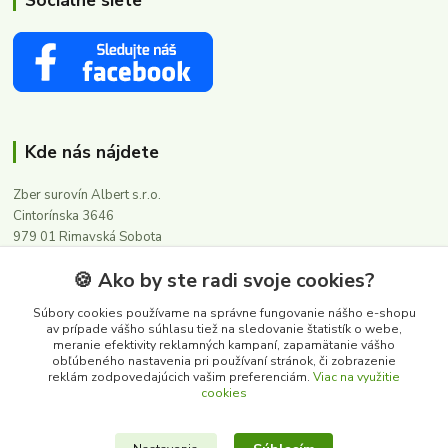
Kde nás nájdete
Zber surovín Albert s.r.o.
Cintorínska 3646
979 01 Rimavská Sobota
🍪 Ako by ste radi svoje cookies?
Kontakty
Súbory cookies používame na správne fungovanie nášho e-shopu
av prípade vášho súhlasu tiež na sledovanie štatistík o webe,
meranie efektivity reklamných kampaní, zapamätanie vášho
0911 502 504
obľúbeného nastavenia pri používaní stránok, či zobrazenie
(Po-Pia, 8-16 hod.)
reklám zodpovedajúcich vašim preferenciám.
Viac na využitie
cookies
albert@zbersurovin.sk