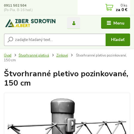
0
ks
0911 502 504
za
0 €
(Po-Pia, 8-16 hod.)
Menu
Hľadať
Úvod
Štvorhranné pletivá
Zinkové
Štvorhranné pletivo pozinkované,
150 cm
Štvorhranné pletivo pozinkované,
150 cm