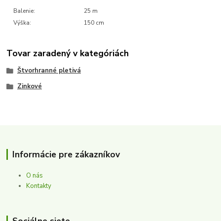
Balenie:
25 m
Výška:
150 cm
Tovar zaradený v kategóriách
Štvorhranné pletivá
Zinkové
Informácie pre zákazníkov
O nás
Kontakty
Sociálne siete