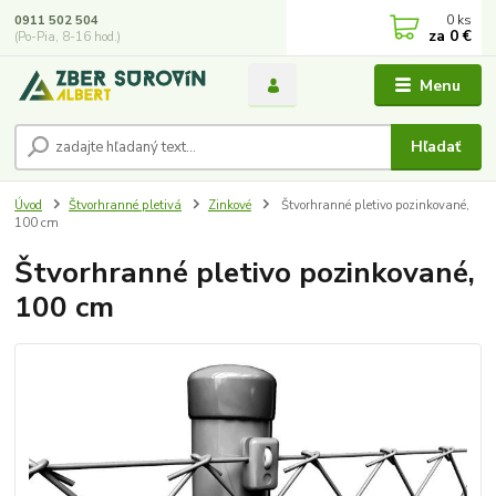
0
ks
0911 502 504
za
0 €
(Po-Pia, 8-16 hod.)
Menu
Hľadať
Úvod
Štvorhranné pletivá
Zinkové
Štvorhranné pletivo pozinkované,
100 cm
Štvorhranné pletivo pozinkované,
100 cm