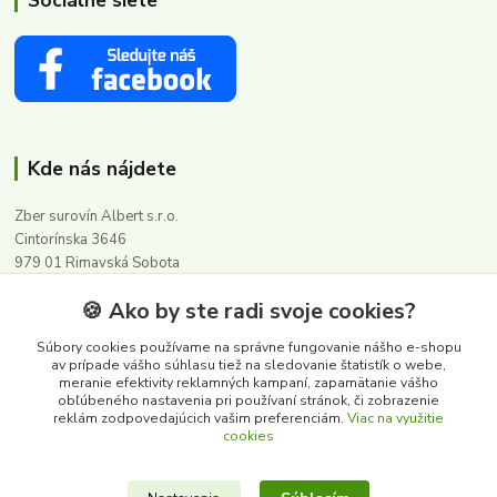
Kde nás nájdete
Zber surovín Albert s.r.o.
Cintorínska 3646
979 01 Rimavská Sobota
🍪 Ako by ste radi svoje cookies?
Kontakty
Súbory cookies používame na správne fungovanie nášho e-shopu
av prípade vášho súhlasu tiež na sledovanie štatistík o webe,
meranie efektivity reklamných kampaní, zapamätanie vášho
0911 502 504
obľúbeného nastavenia pri používaní stránok, či zobrazenie
(Po-Pia, 8-16 hod.)
reklám zodpovedajúcich vašim preferenciám.
Viac na využitie
cookies
albert@zbersurovin.sk