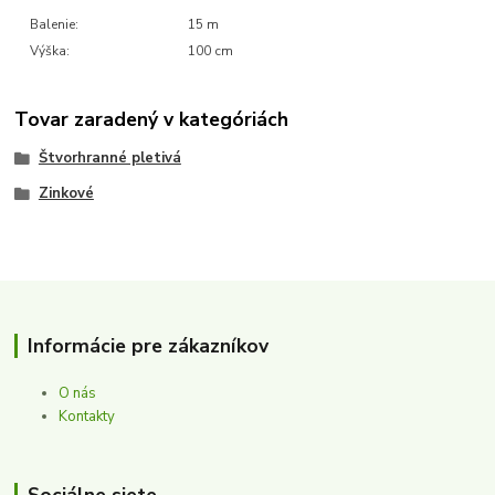
Balenie:
15 m
Výška:
100 cm
Tovar zaradený v kategóriách
Štvorhranné pletivá
Zinkové
Informácie pre zákazníkov
O nás
Kontakty
Sociálne siete