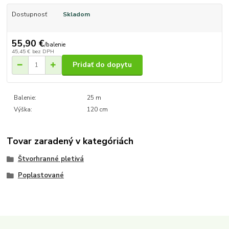
Dostupnosť
Skladom
55,90 €
/
balenie
45,45 €
bez DPH
Pridať do dopytu
Balenie:
25 m
Výška:
120 cm
Tovar zaradený v kategóriách
Štvorhranné pletivá
Poplastované