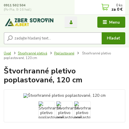
0
ks
0911 502 504
za
0 €
(Po-Pia, 8-16 hod.)
Menu
Hľadať
Úvod
Štvorhranné pletivá
Poplastované
Štvorhranné pletivo
poplastované, 120 cm
Štvorhranné pletivo
poplastované, 120 cm