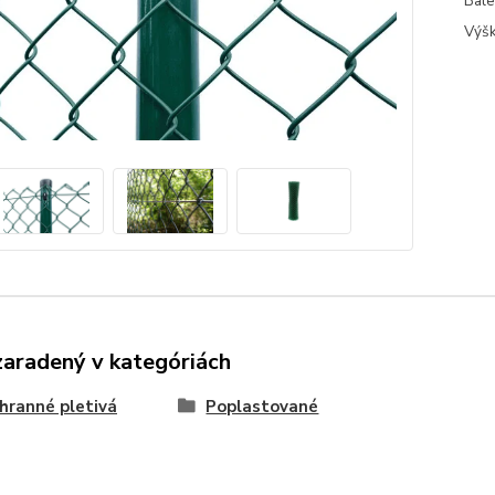
Bale
Výšk
zaradený v kategóriách
hranné pletivá
Poplastované