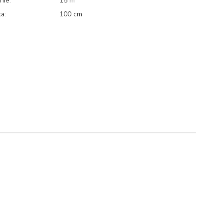
nie:
15 m
a:
100 cm