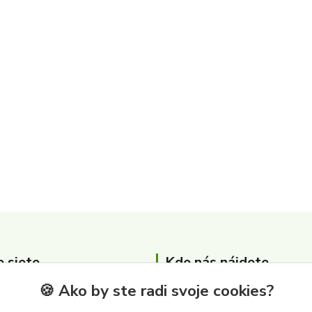
e siete
Kde nás nájdete
🍪 Ako by ste radi svoje cookies?
Zber surovín Albert s.r.o.