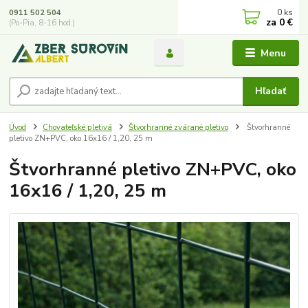
0
ks
0911 502 504
za
0 €
(Po-Pia, 8-16 hod.)
Menu
Hľadať
Úvod
Chovateľské pletivá
Štvorhranné zvárané pletivo
Štvorhranné
pletivo ZN+PVC, oko 16x16 / 1,20, 25 m
Štvorhranné pletivo ZN+PVC, oko
16x16 / 1,20, 25 m