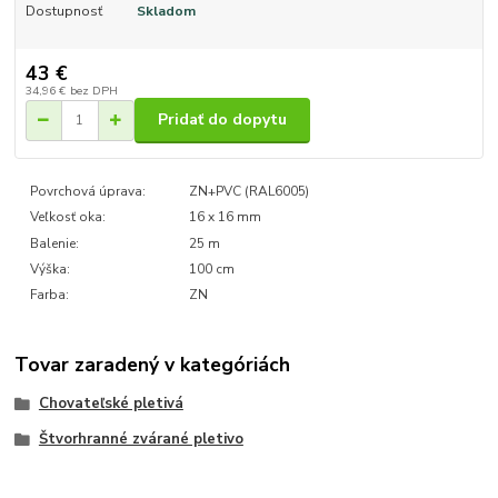
Dostupnosť
Skladom
43 €
34,96 €
bez DPH
Pridať do dopytu
Povrchová úprava:
ZN+PVC (RAL6005)
Veľkosť oka:
16 x 16 mm
Balenie:
25 m
Výška:
100 cm
Farba:
ZN
Tovar zaradený v kategóriách
Chovateľské pletivá
Štvorhranné zvárané pletivo