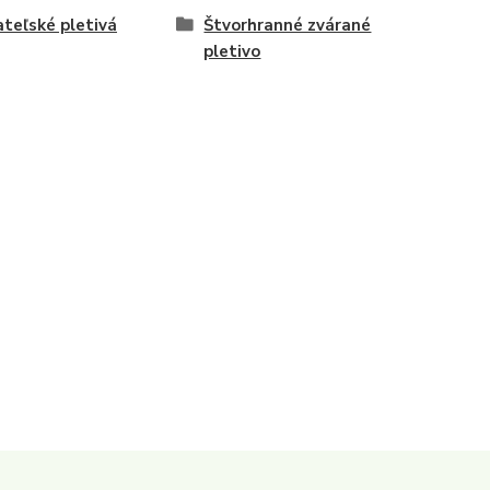
teľské pletivá
Štvorhranné zvárané
pletivo