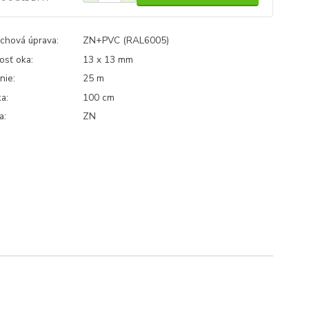
chová úprava:
ZN+PVC (RAL6005)
osť oka:
13 x 13 mm
nie:
25 m
a:
100 cm
a:
ZN