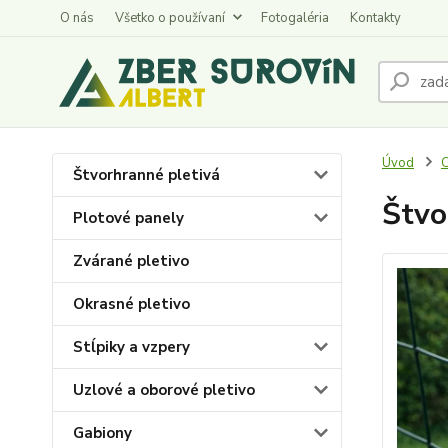
O nás
Všetko o používaní
Fotogaléria
Kontakty
Úvod
C
Štvorhranné pletivá
Štvo
Plotové panely
Zvárané pletivo
Okrasné pletivo
Stĺpiky a vzpery
Uzlové a oborové pletivo
Gabiony