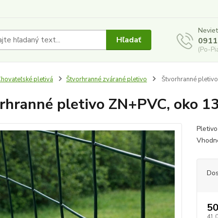
Neviet
Hľadať
0911
(Po-Pi
hovateľské pletivá
Štvorhranné zvárané pletivo
Štvorhranné pletiv
rhranné pletivo ZN+PVC, oko 13
Pletivo
Vhodné
Dos
50
41,