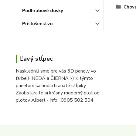
Chova
Podhrabové dosky
Príslušenstvo
Ľavý stĺpec
Naskladnili sme pre vás 3D panely vo
farbe HNEDÁ a ČIERNA :-) K týmto
panelom sa hodia hranaté stĺpiky.
Zaobstarajte si krásny moderný plot od
plotov Albert - info : 0905 502 504