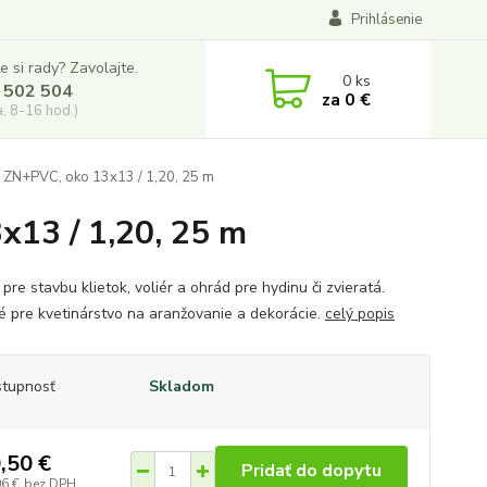
Prihlásenie
e si rady? Zavolajte.
0
ks
 502 504
za
0 €
a, 8-16 hod.)
o ZN+PVC, oko 13x13 / 1,20, 25 m
x13 / 1,20, 25 m
 pre stavbu klietok, voliér a ohrád pre hydinu či zvieratá.
 pre kvetinárstvo na aranžovanie a dekorácie.
celý popis
tupnosť
Skladom
,50 €
Pridať do dopytu
06 €
bez DPH