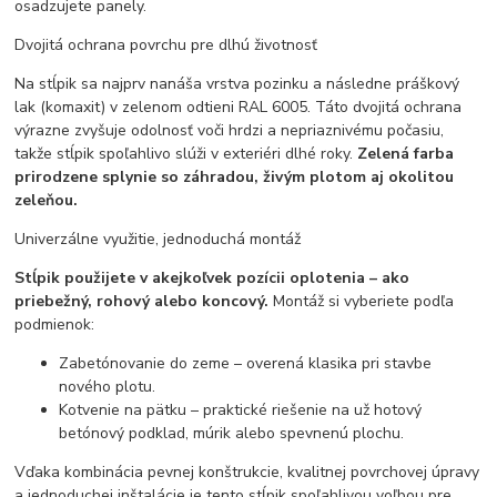
osadzujete panely.
Dvojitá ochrana povrchu pre dlhú životnosť
Na stĺpik sa najprv nanáša vrstva pozinku a následne práškový
lak (komaxit) v zelenom odtieni RAL 6005. Táto dvojitá ochrana
výrazne zvyšuje odolnosť voči hrdzi a nepriaznivému počasiu,
takže stĺpik spoľahlivo slúži v exteriéri dlhé roky.
Zelená farba
prirodzene splynie so záhradou, živým plotom aj okolitou
zeleňou.
Univerzálne využitie, jednoduchá montáž
Stĺpik použijete v akejkoľvek pozícii oplotenia – ako
priebežný, rohový alebo koncový.
Montáž si vyberiete podľa
podmienok:
Zabetónovanie do zeme – overená klasika pri stavbe
nového plotu.
Kotvenie na pätku – praktické riešenie na už hotový
betónový podklad, múrik alebo spevnenú plochu.
Vďaka kombinácia pevnej konštrukcie, kvalitnej povrchovej úpravy
a jednoduchej inštalácie je tento stĺpik spoľahlivou voľbou pre