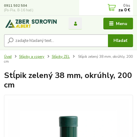
0
ks
0911 502 504
za
0 €
(Po-Pia, 8-16 hod.)
Menu
Hľadať
Úvod
Stĺpiky a vzpery
Stĺpiky ZEL
Stĺpik zelený 38 mm, okrúhly, 200
cm
Stĺpik zelený 38 mm, okrúhly, 200
cm