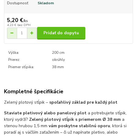
Dostupnosť
Skladom
5,20 €
/
ks
4,23 €
bez DPH
Pridať do dopytu
Výška:
200 cm
Prierez:
okrúhly
Priemer stĺpika:
38 mm
Kompletné špecifikácie
Zelený plotový stĺpik –
spoľahlivý základ pre každý plot
Staviate pletivový alebo panelový plot
a potrebujete stĺpik,
ktorý vydrží?
Zelený plotový stĺpik s priemerom Ø 38 mm
a
stenou hrubou 1,5 mm
vám poskytne stabilnú oporu
, ktorá si
poradí aj s väčším zaťažením – či už napínate pletivo, alebo