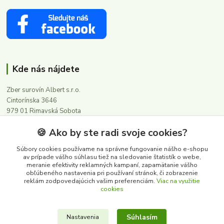
Kde nás nájdete
Zber surovín Albert s.r.o.
Cintorínska 3646
979 01 Rimavská Sobota
🍪 Ako by ste radi svoje cookies?
Kontakty
Súbory cookies používame na správne fungovanie nášho e-shopu
av prípade vášho súhlasu tiež na sledovanie štatistík o webe,
meranie efektivity reklamných kampaní, zapamätanie vášho
0911 502 504
obľúbeného nastavenia pri používaní stránok, či zobrazenie
(Po-Pia, 8-16 hod.)
reklám zodpovedajúcich vašim preferenciám.
Viac na využitie
cookies
albert@zbersurovin.sk
Súhlasím
Nastavenia