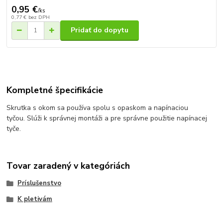
0,95 €
/
ks
0,77 €
bez DPH
Pridať do dopytu
Kompletné špecifikácie
Skrutka s okom sa používa spolu s opaskom a napínaciou
tyčou. Slúži k správnej montáži a pre správne použitie napínacej
tyče.
Tovar zaradený v kategóriách
Príslušenstvo
K pletivám