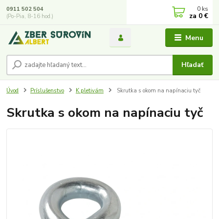
0
ks
0911 502 504
za
0 €
(Po-Pia, 8-16 hod.)
Menu
Hľadať
Úvod
Príslušenstvo
K pletivám
Skrutka s okom na napínaciu tyč
Skrutka s okom na napínaciu tyč