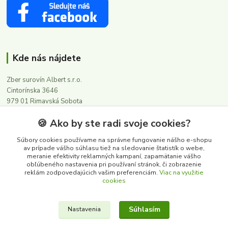
Kde nás nájdete
Zber surovín Albert s.r.o.
Cintorínska 3646
979 01 Rimavská Sobota
🍪 Ako by ste radi svoje cookies?
Kontakty
Súbory cookies používame na správne fungovanie nášho e-shopu
av prípade vášho súhlasu tiež na sledovanie štatistík o webe,
meranie efektivity reklamných kampaní, zapamätanie vášho
0911 502 504
obľúbeného nastavenia pri používaní stránok, či zobrazenie
(Po-Pia, 8-16 hod.)
reklám zodpovedajúcich vašim preferenciám.
Viac na využitie
cookies
albert@zbersurovin.sk
Súhlasím
Nastavenia