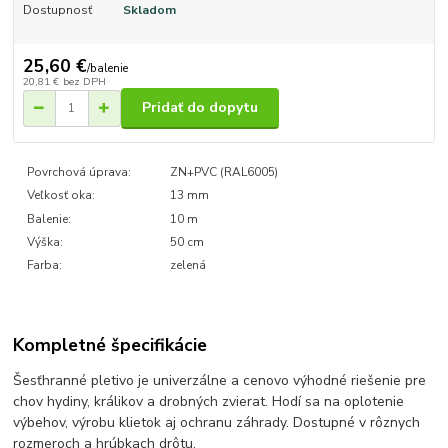
Dostupnosť
Skladom
25,60 €
/
balenie
20,81 €
bez DPH
Pridať do dopytu
Povrchová úprava:
ZN+PVC (RAL6005)
Veľkosť oka:
13 mm
Balenie:
10 m
Výška:
50 cm
Farba:
zelená
Kompletné špecifikácie
Šesťhranné pletivo je univerzálne a cenovo výhodné riešenie pre
chov hydiny, králikov a drobných zvierat. Hodí sa na oplotenie
výbehov, výrobu klietok aj ochranu záhrady. Dostupné v rôznych
rozmeroch a hrúbkach drôtu.