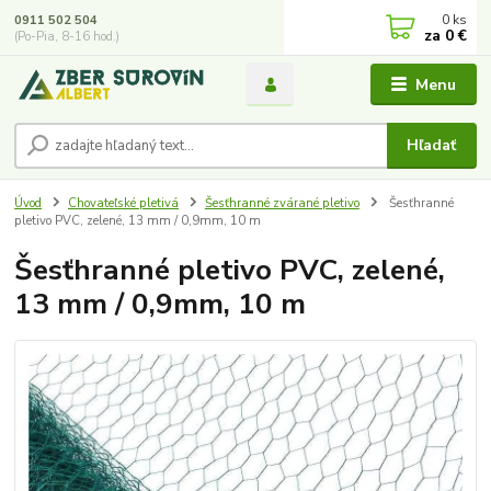
0
ks
0911 502 504
za
0 €
(Po-Pia, 8-16 hod.)
Menu
Hľadať
Úvod
Chovateľské pletivá
Šesťhranné zvárané pletivo
Šesťhranné
pletivo PVC, zelené, 13 mm / 0,9mm, 10 m
Šesťhranné pletivo PVC, zelené,
13 mm / 0,9mm, 10 m