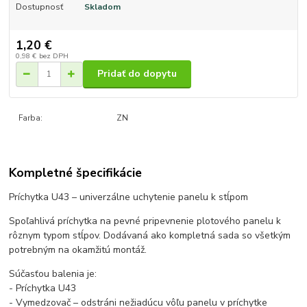
Dostupnosť
Skladom
1,20 €
0,98 €
bez DPH
Pridať do dopytu
Farba:
ZN
Kompletné špecifikácie
Príchytka U43 – univerzálne uchytenie panelu k stĺpom
Spoľahlivá príchytka na pevné pripevnenie plotového panelu k
rôznym typom stĺpov. Dodávaná ako kompletná sada so všetkým
potrebným na okamžitú montáž.
Súčasťou balenia je:
- Príchytka U43
- Vymedzovač – odstráni nežiadúcu vôľu panelu v príchytke