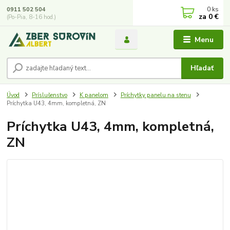
0
ks
0911 502 504
za
0 €
(Po-Pia, 8-16 hod.)
Menu
Hľadať
Úvod
Príslušenstvo
K panelom
Príchytky panelu na stenu
Príchytka U43, 4mm, kompletná, ZN
Príchytka U43, 4mm, kompletná,
ZN