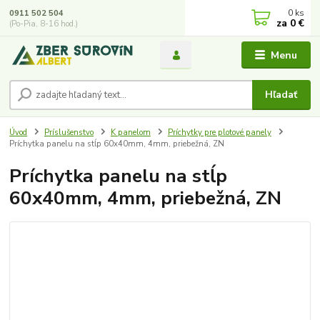
0
ks
0911 502 504
za
0 €
(Po-Pia, 8-16 hod.)
Menu
Hľadať
Úvod
Príslušenstvo
K panelom
Príchytky pre plotové panely
Príchytka panelu na stĺp 60x40mm, 4mm, priebežná, ZN
Príchytka panelu na stĺp
60x40mm, 4mm, priebežná, ZN