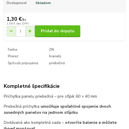
Dostupnosť
Skladom
1,30 €
/
ks
1,06 €
bez DPH
Pridať do dopytu
Farba:
ZN
Prierez:
hranatý
Spôsob pripojenia:
priebežná
Kompletné špecifikácie
Príchytka panelu priebežná – pre stĺpik 60 × 40 mm
Priebežná príchytka
umožňuje spoľahlivé spojenie dvoch
susedných panelov na jednom stĺpiku
.
Dodávaná ako kompletná sada –
otvoríte balenie a môžete
ihneď montovať
.