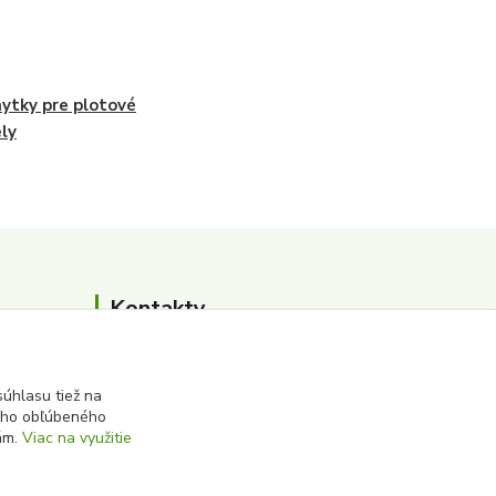
hytky pre plotové
ly
Kontakty
0911 502 504
(Po-Pia, 8-16 hod.)
úhlasu tiež na
ášho obľúbeného
iám.
Viac na využitie
albert@zbersurovin.sk