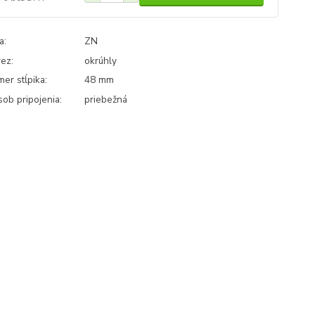
a:
ZN
rez:
okrúhly
mer stĺpika:
48 mm
ob pripojenia:
priebežná