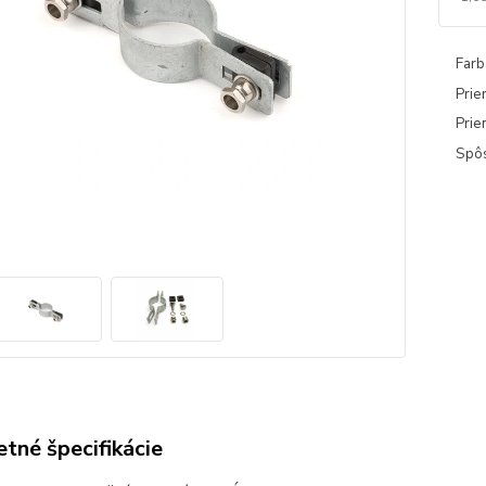
Farb
Prie
Prie
Spôs
tné špecifikácie