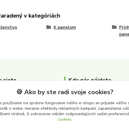
zaradený v kategóriách
ušenstvo
K panelom
Príc
pane
e siete
Kde nás nájdete
🍪 Ako by ste radi svoje cookies?
Zber surovín Albert s.r.o.
Cintorínska 3646
s používame na správne fungovanie nášho e-shopu av prípade vášho s
979 01 Rimavská Sobota
tistík o webe, meranie efektivity reklamných kampaní, zapamätanie v
žívaní stránok, či zobrazenie reklám zodpovedajúcich vašim preferenc
cookies