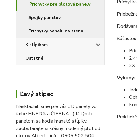
Príchytka
Príchytky pre plotové panely
Priebežn
Spojky panelov
Dodávan
Príchytky panelu na stenu
Súčasťou 
K stĺpikom
Prí
2× 
Ostatné
2× 
Výhody:
Jed
Ľavý stĺpec
Och
Kom
Naskladnili sme pre vás 3D panely vo
farbe HNEDÁ a ČIERNA :-) K týmto
Praktické
panelom sa hodia hranaté stĺpiky.
Zaobstarajte si krásny moderný plot od
plotov Albert - info : 0905 502 504