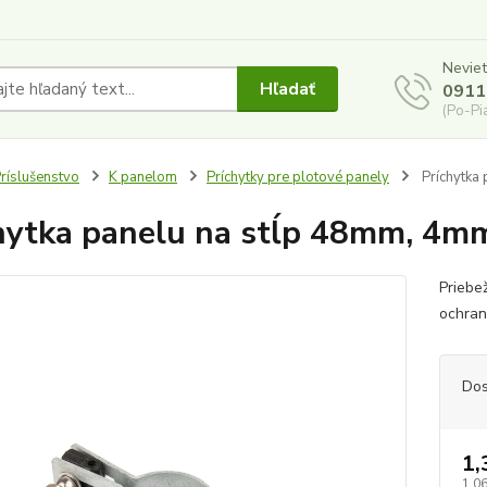
Neviet
Hľadať
0911
(Po-Pi
ríslušenstvo
K panelom
Príchytky pre plotové panely
Príchytka 
hytka panelu na stĺp 48mm, 4mm
Priebe
ochran
Dos
1,
1,06