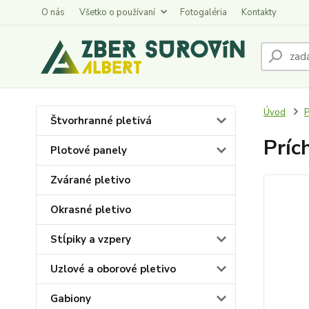
O nás
Všetko o používaní
Fotogaléria
Kontakty
Úvod
P
Štvorhranné pletivá
Príc
Plotové panely
Zvárané pletivo
Okrasné pletivo
Stĺpiky a vzpery
Uzlové a oborové pletivo
Gabiony