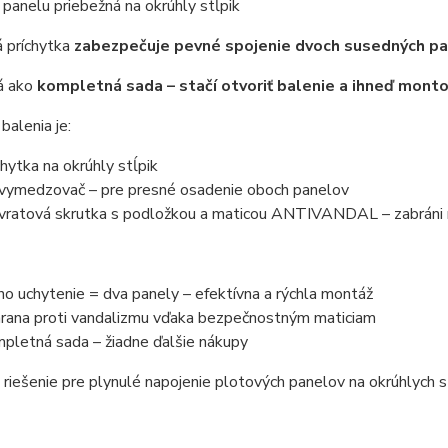
 panelu priebežná na okrúhly stĺpik
á príchytka
zabezpečuje pevné spojenie dvoch susedných pa
á ako
kompletná sada – stačí otvoriť balenie a ihneď mont
balenia je:
chytka na okrúhly stĺpik
vymedzovač – pre presné osadenie oboch panelov
vratová skrutka s podložkou a maticou ANTIVANDAL – zabráni 
no uchytenie = dva panely – efektívna a rýchla montáž
rana proti vandalizmu vďaka bezpečnostným maticiam
pletná sada – žiadne ďalšie nákupy
 riešenie pre plynulé napojenie plotových panelov na okrúhlych s