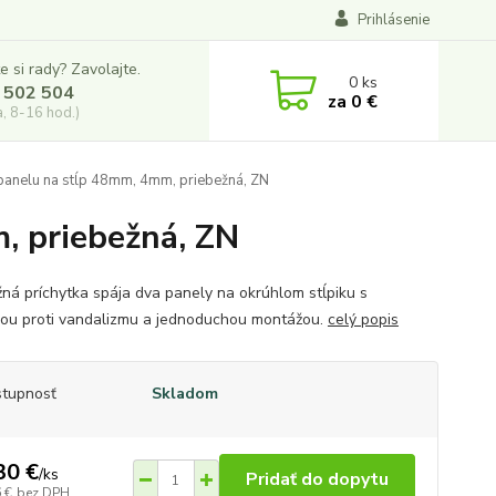
Prihlásenie
e si rady? Zavolajte.
0
ks
 502 504
za
0 €
a, 8-16 hod.)
panelu na stĺp 48mm, 4mm, priebežná, ZN
, priebežná, ZN
žná príchytka spája dva panely na okrúhlom stĺpiku s
ou proti vandalizmu a jednoduchou montážou.
celý popis
tupnosť
Skladom
30 €
/
ks
Pridať do dopytu
 €
bez DPH