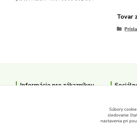
Tovar 
Prísl
Informácie pre zákazníkov
Sociáln
O nás
Kontakty
Súbory cookie
sledovanie šta
nastavenia pri pou