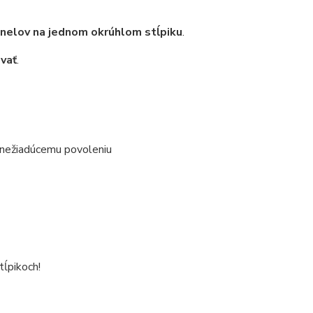
nelov na jednom okrúhlom stĺpiku
.
ovať
.
nežiadúcemu povoleniu
tĺpikoch!