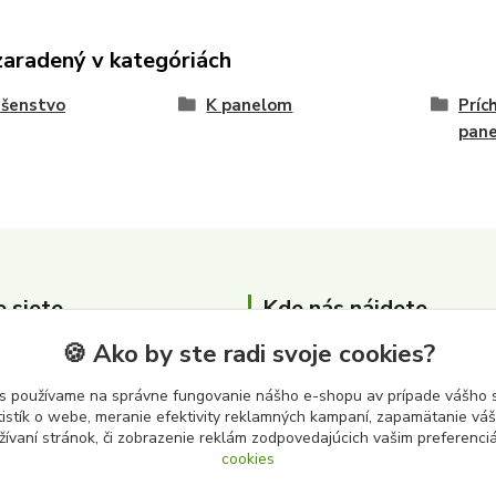
zaradený v kategóriách
ušenstvo
K panelom
Príc
pane
e siete
Kde nás nájdete
🍪 Ako by ste radi svoje cookies?
Zber surovín Albert s.r.o.
Cintorínska 3646
s používame na správne fungovanie nášho e-shopu av prípade vášho s
979 01 Rimavská Sobota
tistík o webe, meranie efektivity reklamných kampaní, zapamätanie v
žívaní stránok, či zobrazenie reklám zodpovedajúcich vašim preferenc
cookies