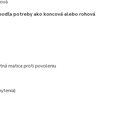
hová
podľa potreby ako koncová alebo rohová
.
á matica proti povoleniu
hytenia)