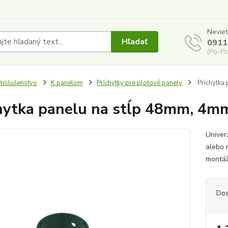
Neviet
Hľadať
0911
(Po-Pi
ríslušenstvo
K panelom
Príchytky pre plotové panely
Príchytka
hytka panelu na stĺp 48mm, 4m
Univer
alebo 
montá
Dos