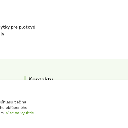
hytky pre plotové
ly
Kontakty
0911 502 504
(Po-Pia, 8-16 hod.)
úhlasu tiež na
ášho obľúbeného
iám.
Viac na využitie
albert@zbersurovin.sk