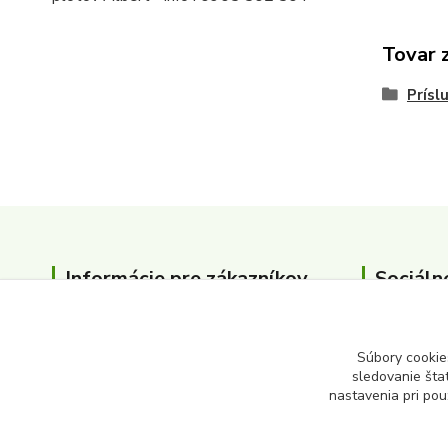
Tovar 
Prísl
Informácie pre zákazníkov
Sociáln
O nás
Kontakty
Súbory cookie
sledovanie šta
nastavenia pri pou