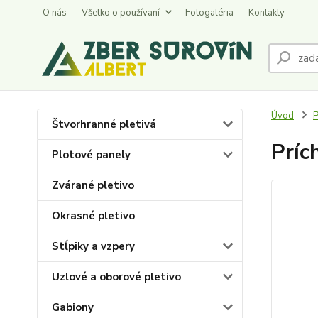
O nás
Všetko o používaní
Fotogaléria
Kontakty
Úvod
P
Štvorhranné pletivá
Príc
Plotové panely
Zvárané pletivo
Okrasné pletivo
Stĺpiky a vzpery
Uzlové a oborové pletivo
Gabiony