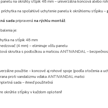
 panelu na okrúhly stĺpik 48 mm – univerzálna koncová alebo ro
á príchytka na spoľahlivé uchytenie panelu k okrúhlemu stĺpiku –
ná sada
pripravená
na rýchlu montáž
.
balenia je:
chytka na stĺpik 48 mm
edzovač (4 mm) – eliminuje vôľu panelu
tová skrutka s podložkou a maticou ANTIVANDAL – bezpečnostn
verzálne použitie – koncové aj rohové spoje (podľa otočenia a uc
rana proti vandalizmu vďaka ANTIVANDAL matici
pletná sada – ihneď použiteľná
re okrúhle stĺpiky v každom oplotení!