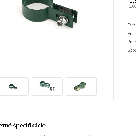
1,
1,06
Farb
Prie
Prie
Spôs
tné špecifikácie