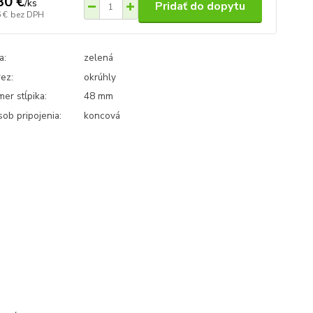
30 €
/
ks
Pridať do dopytu
 €
bez DPH
a:
zelená
rez:
okrúhly
mer stĺpika:
48 mm
ob pripojenia:
koncová