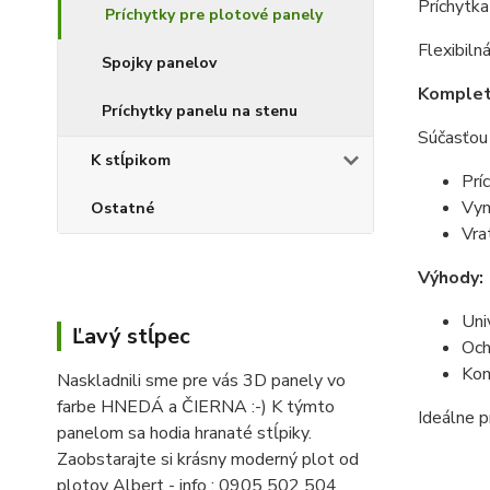
Príchytka
Príchytky pre plotové panely
Flexibiln
Spojky panelov
Komplet
Príchytky panelu na stenu
Súčasťou 
K stĺpikom
Prí
Vym
Ostatné
Vra
Výhody:
Uni
Ľavý stĺpec
Och
Kom
Naskladnili sme pre vás 3D panely vo
farbe HNEDÁ a ČIERNA :-) K týmto
Ideálne p
panelom sa hodia hranaté stĺpiky.
Zaobstarajte si krásny moderný plot od
plotov Albert - info : 0905 502 504