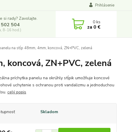
Prihlásenie
e si rady? Zavolajte.
0
ks
 502 504
za
0 €
a, 8-16 hod.)
 panelu na stĺp 48mm, 4mm, koncová, ZN+PVC, zelená
m, koncová, ZN+PVC, zelená
zálna príchytka panelu na okrúhly stĺpik umožňuje koncové
rohové uchytenie s ochranou proti vandalizmu a jednoduchou
žou.
celý popis
tupnosť
Skladom