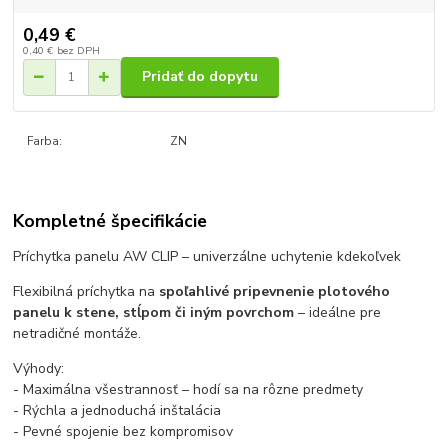
0,49 €
0,40 €
bez DPH
Pridať do dopytu
Farba:
ZN
Kompletné špecifikácie
Príchytka panelu AW CLIP – univerzálne uchytenie kdekoľvek
Flexibilná príchytka na
spoľahlivé pripevnenie plotového
panelu k stene, stĺpom či iným povrchom
– ideálne pre
netradičné montáže.
Výhody:
- Maximálna všestrannosť – hodí sa na rôzne predmety
- Rýchla a jednoduchá inštalácia
- Pevné spojenie bez kompromisov