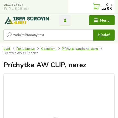
0
ks
0911 502 504
za
0 €
(Po-Pia, 8-16 hod.)
Menu
Hľadať
Úvod
Príslušenstvo
K panelom
Príchytky panelu na stenu
Príchytka AW CLIP, nerez
Príchytka AW CLIP, nerez