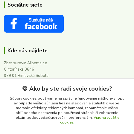
Sociálne siete
Kde nás nájdete
Zber surovín Albert s.r.o.
Cintorínska 3646
979 01 Rimavská Sobota
🍪 Ako by ste radi svoje cookies?
Kontakty
Súbory cookies používame na správne fungovanie nášho e-shopu
av prípade vášho súhlasu tiež na sledovanie štatistík o webe,
meranie efektivity reklamných kampaní, zapamätanie vášho
0911 502 504
obľúbeného nastavenia pri používaní stránok, či zobrazenie
(Po-Pia, 8-16 hod.)
reklám zodpovedajúcich vašim preferenciám.
Viac na využitie
cookies
albert@zbersurovin.sk