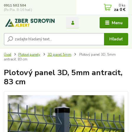
0
ks
0911 502 504
za
0 €
(Po-Pia, 8-16 hod.)
Menu
Hľadať
Úvod
Plotové panely
3D panel 5mm
Plotový panel 3D, 5mm
antracit, 83 cm
Plotový panel 3D, 5mm antracit,
83 cm