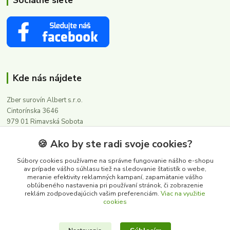
Kde nás nájdete
Zber surovín Albert s.r.o.
Cintorínska 3646
979 01 Rimavská Sobota
🍪 Ako by ste radi svoje cookies?
Kontakty
Súbory cookies používame na správne fungovanie nášho e-shopu
av prípade vášho súhlasu tiež na sledovanie štatistík o webe,
meranie efektivity reklamných kampaní, zapamätanie vášho
0911 502 504
obľúbeného nastavenia pri používaní stránok, či zobrazenie
(Po-Pia, 8-16 hod.)
reklám zodpovedajúcich vašim preferenciám.
Viac na využitie
cookies
albert@zbersurovin.sk