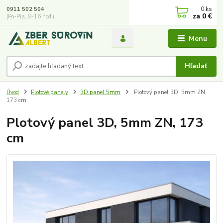
0
ks
0911 502 504
za
0 €
(Po-Pia, 8-16 hod.)
Menu
Hľadať
Úvod
Plotové panely
3D panel 5mm
Plotový panel 3D, 5mm ZN,
173 cm
Plotový panel 3D, 5mm ZN, 173
cm