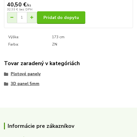
40,50 €
/
ks
32,93 €
bez DPH
Pridať do dopytu
Výška:
173 cm
Farba:
ZN
Tovar zaradený v kategóriách
Plotové panely
3D panel 5mm
Informácie pre zákazníkov