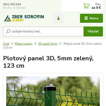
0
ks
0911 502 504
za
0 €
(Po-Pia, 8-16 hod.)
Menu
Hľadať
Úvod
Plotové panely
3D panel 5mm
Plotový panel 3D, 5mm zelený,
123 cm
Plotový panel 3D, 5mm zelený,
123 cm