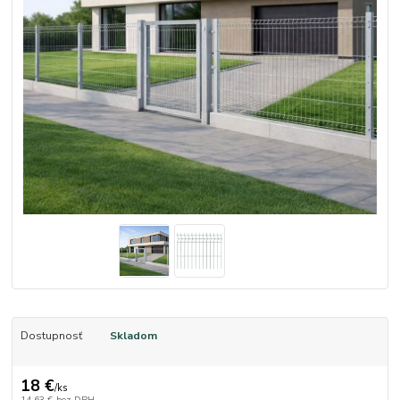
Dostupnosť
Skladom
18 €
/
ks
14,63 €
bez DPH