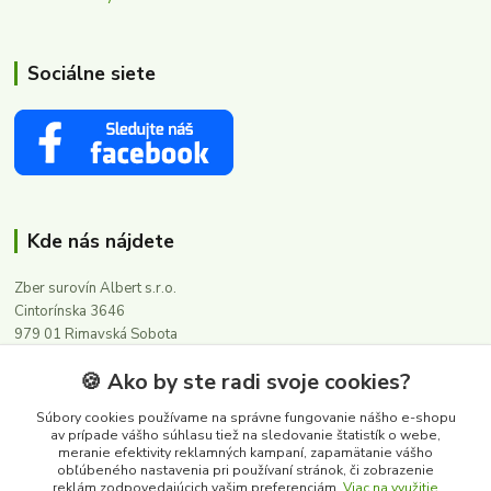
Sociálne siete
Kde nás nájdete
Zber surovín Albert s.r.o.
Cintorínska 3646
979 01 Rimavská Sobota
🍪 Ako by ste radi svoje cookies?
Kontakty
Súbory cookies používame na správne fungovanie nášho e-shopu
av prípade vášho súhlasu tiež na sledovanie štatistík o webe,
meranie efektivity reklamných kampaní, zapamätanie vášho
0911 502 504
obľúbeného nastavenia pri používaní stránok, či zobrazenie
(Po-Pia, 8-16 hod.)
reklám zodpovedajúcich vašim preferenciám.
Viac na využitie