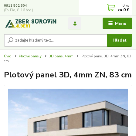
0
ks
0911 502 504
za
0 €
(Po-Pia, 8-16 hod.)
Menu
Hľadať
Úvod
Plotové panely
3D panel 4mm
Plotový panel 3D, 4mm ZN, 83
cm
Plotový panel 3D, 4mm ZN, 83 cm