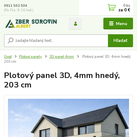
0
ks
0911 502 504
za
0 €
(Po-Pia, 8-16 hod.)
Menu
Hľadať
Úvod
Plotové panely
3D panel 4mm
Plotový panel 3D, 4mm hnedý,
203 cm
Plotový panel 3D, 4mm hnedý,
203 cm