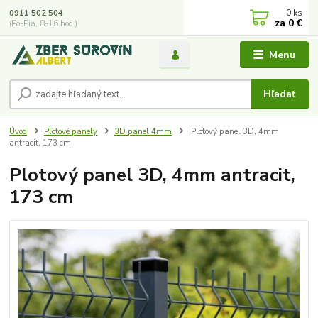
0
ks
0911 502 504
za
0 €
(Po-Pia, 8-16 hod.)
Menu
Hľadať
Úvod
Plotové panely
3D panel 4mm
Plotový panel 3D, 4mm
antracit, 173 cm
Plotový panel 3D, 4mm antracit,
173 cm