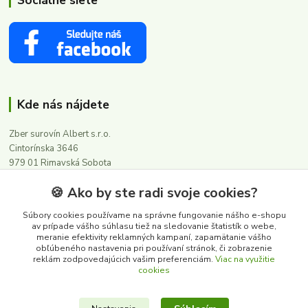
Kde nás nájdete
Zber surovín Albert s.r.o.
Cintorínska 3646
979 01 Rimavská Sobota
🍪 Ako by ste radi svoje cookies?
Kontakty
Súbory cookies používame na správne fungovanie nášho e-shopu
av prípade vášho súhlasu tiež na sledovanie štatistík o webe,
meranie efektivity reklamných kampaní, zapamätanie vášho
0911 502 504
obľúbeného nastavenia pri používaní stránok, či zobrazenie
(Po-Pia, 8-16 hod.)
reklám zodpovedajúcich vašim preferenciám.
Viac na využitie
cookies
albert@zbersurovin.sk