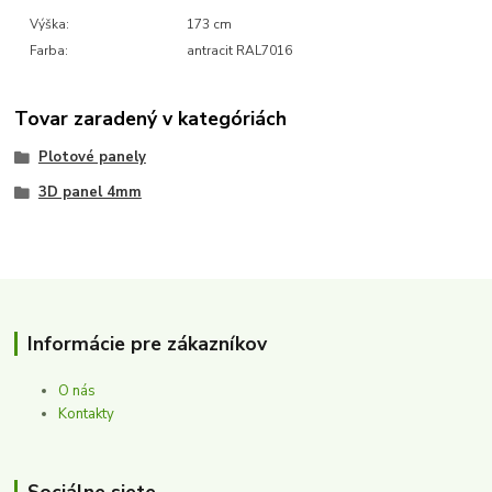
Výška:
173 cm
Farba:
antracit RAL7016
Tovar zaradený v kategóriách
Plotové panely
3D panel 4mm
Informácie pre zákazníkov
O nás
Kontakty
Sociálne siete