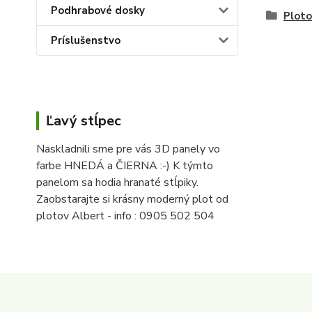
Podhrabové dosky
Ploto
Príslušenstvo
Ľavý stĺpec
Naskladnili sme pre vás 3D panely vo
farbe HNEDÁ a ČIERNA :-) K týmto
panelom sa hodia hranaté stĺpiky.
Zaobstarajte si krásny moderný plot od
plotov Albert - info : 0905 502 504