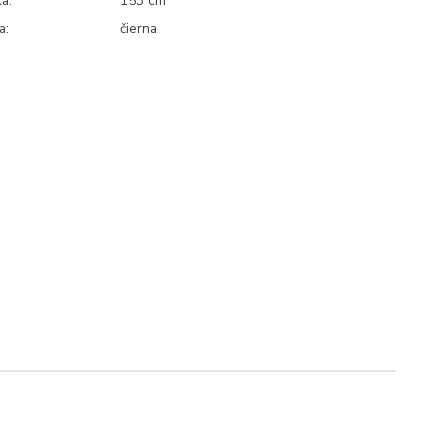
a:
153 cm
a:
čierna