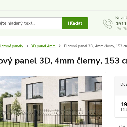
Neviet
Hľadať
0911
(Po-Pi
lotové panely
3D panel 4mm
Plotový panel 3D, 4mm čierny, 153 c
ový panel 3D, 4mm čierny, 153 
Dos
19
16,