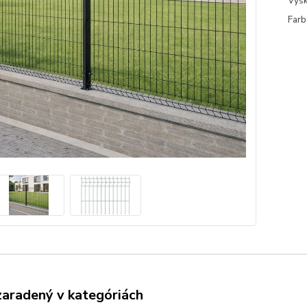
Výšk
Farb
zaradený v kategóriách