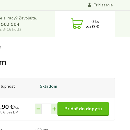
Prihlásenie
e si rady? Zavolajte.
0
ks
 502 504
za
0 €
a, 8-16 hod.)
m
cm
tupnosť
Skladom
,90 €
/
ks
Pridať do dopytu
18 €
bez DPH