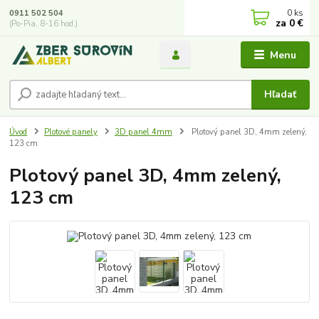
0
ks
0911 502 504
za
0 €
(Po-Pia, 8-16 hod.)
Menu
Hľadať
Úvod
Plotové panely
3D panel 4mm
Plotový panel 3D, 4mm zelený,
123 cm
Plotový panel 3D, 4mm zelený,
123 cm