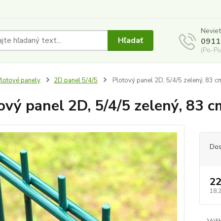
Neviet
Hľadať
0911
(Po-Pi
lotové panely
2D panel 5/4/5
Plotový panel 2D, 5/4/5 zelený, 83 c
ový panel 2D, 5/4/5 zelený, 83 c
Dos
22
18,