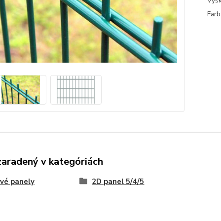
Výšk
Farb
zaradený v kategóriách
vé panely
2D panel 5/4/5