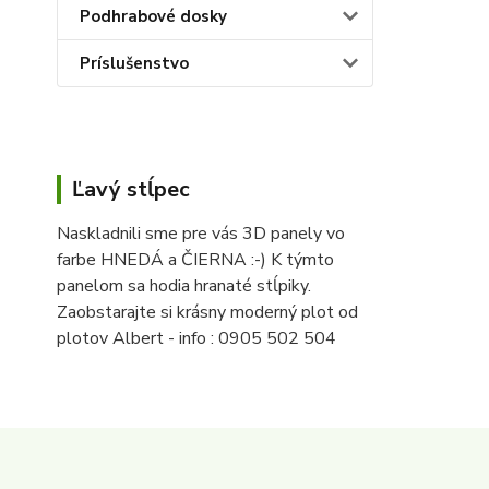
Podhrabové dosky
Príslušenstvo
Ľavý stĺpec
Naskladnili sme pre vás 3D panely vo
farbe HNEDÁ a ČIERNA :-) K týmto
panelom sa hodia hranaté stĺpiky.
Zaobstarajte si krásny moderný plot od
plotov Albert - info : 0905 502 504