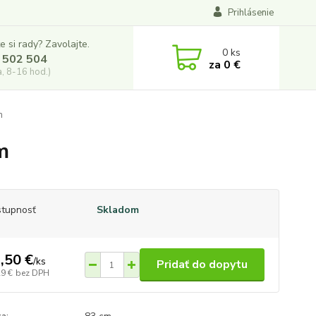
Prihlásenie
e si rady? Zavolajte.
0
ks
 502 504
za
0 €
a, 8-16 hod.)
m
m
tupnosť
Skladom
,50 €
/
ks
Pridať do dopytu
29 €
bez DPH