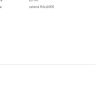
a:
83 cm
a:
zelená RAL6005