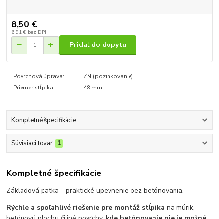
8,50 €
6,91 €
bez DPH
Pridať do dopytu
Povrchová úprava:
ZN (pozinkovanie)
Priemer stĺpika:
48 mm
Kompletné špecifikácie
Súvisiaci tovar
1
Kompletné špecifikácie
Základová pätka – praktické upevnenie bez betónovania.
Rýchle a spoľahlivé riešenie pre montáž stĺpika
na múrik,
betónovú plochu či iné povrchy,
kde betónovanie nie je možné
.