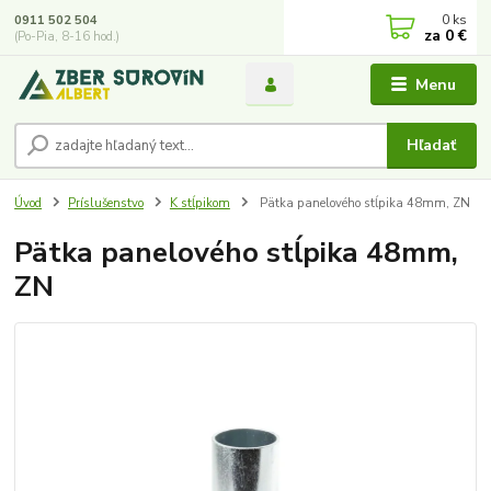
0
ks
0911 502 504
za
0 €
(Po-Pia, 8-16 hod.)
Menu
Hľadať
Úvod
Príslušenstvo
K stĺpikom
Pätka panelového stĺpika 48mm, ZN
Pätka panelového stĺpika 48mm,
ZN