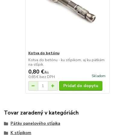
Kotva do betónu
Kotva do betónu - ku stĺpikom, aj ku pätkám
na stĺpik.
0,80 €
/
ks
Skladom
0,65 €
bez DPH
Pridať do dopytu
Tovar zaradený v kategóriách
Pätky panelového stĺpika
K stĺpikom