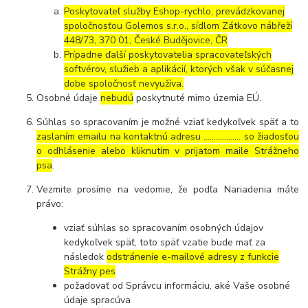
Poskytovateľ služby Eshop-rychlo, prevádzkovanej
spoločnosťou Golemos s.r.o., sídlom Zátkovo nábřeží
448/73, 370 01, České Budějovice, ČR
Prípadne ďalší poskytovatelia spracovateľských
softvérov, služieb a aplikácií, ktorých však v súčasnej
dobe spoločnosť nevyužíva.
Osobné údaje
nebudú
poskytnuté mimo územia EÚ.
Súhlas so spracovaním je možné vziať kedykoľvek späť a to
zaslaním emailu na kontaktnú adresu ..……………. so žiadosťou
o odhlásenie alebo kliknutím v prijatom maile Strážneho
psa
.
Vezmite prosíme na vedomie, že podľa Nariadenia máte
právo:
vziať súhlas so spracovaním osobných údajov
kedykoľvek späť, toto späť vzatie bude mať za
následok
odstránenie e-mailové adresy z funkcie
Strážny pes
požadovať od Správcu informáciu, aké Vaše osobné
údaje spracúva