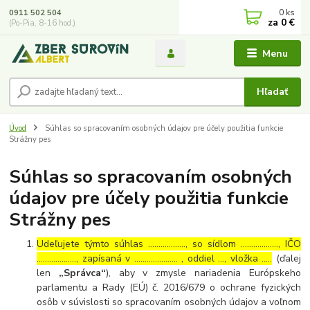
0
ks
0911 502 504
za
0 €
(Po-Pia, 8-16 hod.)
Menu
Hľadať
Úvod
Súhlas so spracovaním osobných údajov pre účely použitia funkcie
Strážny pes
Súhlas so spracovaním osobných
údajov pre účely použitia funkcie
Strážny pes
Udeľujete týmto súhlas ……………..., so sídlom ………………, IČO
………………., zapísaná v ………………… , oddiel …, vložka …..
(ďalej
len
„Správca“
), aby v zmysle nariadenia Európskeho
parlamentu a Rady (EÚ) č. 2016/679 o ochrane fyzických
osôb v súvislosti so spracovaním osobných údajov a voľnom