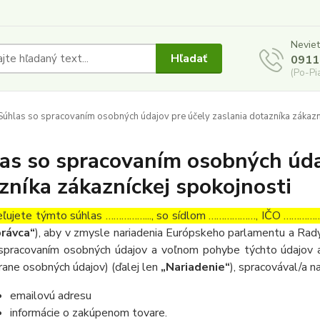
Neviet
Hľadať
0911
(Po-Pi
úhlas so spracovaním osobných údajov pre účely zaslania dotazníka zákazn
as so spracovaním osobných údaj
zníka zákazníckej spokojnosti
ľujete týmto súhlas ……………..., so sídlom ………………, IČO ……………….
rávca“
), aby v zmysle nariadenia Európskeho parlamentu a Rady
spracovaním osobných údajov a voľnom pohybe týchto údajov a
rane osobných údajov) (ďalej len
„Nariadenie“
), spracovával/a n
emailovú adresu
informácie o zakúpenom tovare.