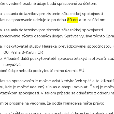
šie uvedené osobné údaje budú spracované za účelom:
zaslania dotazníkov pre zistenie zákazníckej spokojnosti
las na spracovanie udeľujete po dobu
60 dní
a to za účelom:
zaslania dotazníkov pre zistenie zákazníckej spokojnosti
spracovanie týchto osobných údajov Správca využíva týchto Spr
Poskytovateľ služby Heureka, prevádzkovanej spoločnosťou He
00, Praha 8-Karlín, ČR
Případně další poskytovatelé zpracovatelských softwarů, služ
nevyužívá.
bné údaje nebudú poskytnuté mimo územia EÚ.
las so spracovaním je možné vziať kedykoľvek späť a to kliknutím
u, kde je možné udelený súhlas e-shopu odvolať. Ďalej je možné
otazníkom spokojnosti. V takom prípade sa odhlásite z odberu n
mite prosíme na vedomie, že podľa Nariadenia máte právo:
vziať súhlas so spracovaním osobných údajov kedykoľvek späť