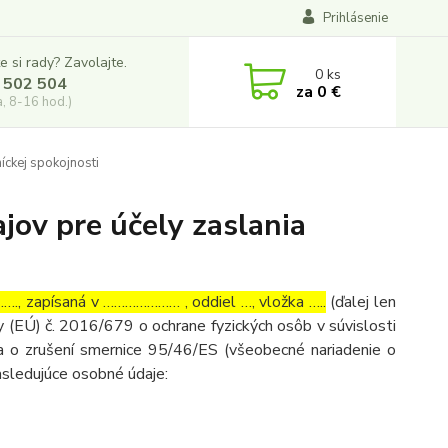
Prihlásenie
e si rady? Zavolajte.
0
ks
 502 504
za
0 €
a, 8-16 hod.)
íckej spokojnosti
ov pre účely zaslania
, zapísaná v ………………… , oddiel …, vložka …..
(ďalej len
 (EÚ) č. 2016/679 o ochrane fyzických osôb v súvislosti
 o zrušení smernice 95/46/ES (všeobecné nariadenie o
asledujúce osobné údaje: