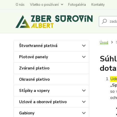
O nás
Všetko o používaní
Fotogaléria
Kontakty
Úvod
S
Štvorhranné pletivá
Súhl
Plotové panely
dota
Zvárané pletivo
Ude
Okrasné pletivo
„Sp
Stĺpiky a vzpery
so 
och
Uzlové a oborové pletivo
Gabiony