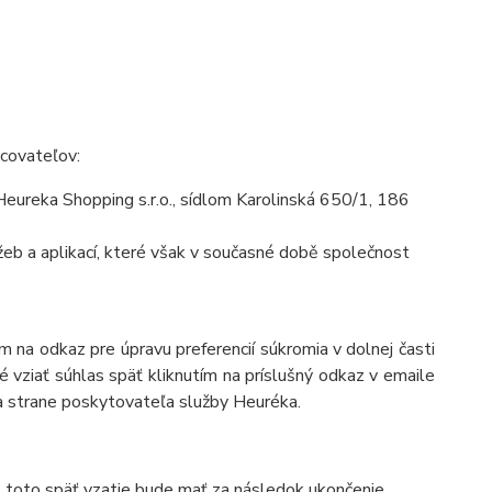
acovateľov:
ureka Shopping s.r.o., sídlom Karolinská 650/1, 186
eb a aplikací, které však v současné době společnost
 na odkaz pre úpravu preferencií súkromia v dolnej časti
 vziať súhlas späť kliknutím na príslušný odkaz v emaile
a strane poskytovateľa služby Heuréka.
, toto späť vzatie bude mať za následok ukončenie