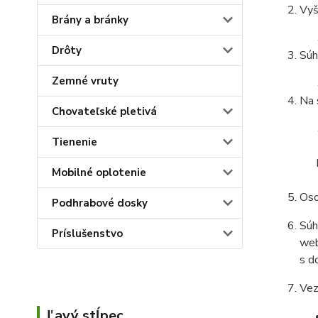
Vyš
Brány a bránky
Drôty
Súh
Zemné vruty
Na 
Chovateľské pletivá
Tienenie
Mobilné oplotenie
Oso
Podhrabové dosky
Súh
Príslušenstvo
web
s d
Vez
Ľavý stĺpec