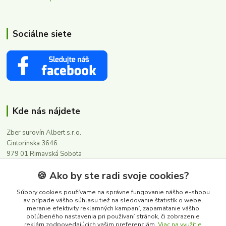
Sociálne siete
Kde nás nájdete
Zber surovín Albert s.r.o.
Cintorínska 3646
979 01 Rimavská Sobota
🍪 Ako by ste radi svoje cookies?
Kontakty
Súbory cookies používame na správne fungovanie nášho e-shopu
av prípade vášho súhlasu tiež na sledovanie štatistík o webe,
meranie efektivity reklamných kampaní, zapamätanie vášho
0911 502 504
obľúbeného nastavenia pri používaní stránok, či zobrazenie
(Po-Pia, 8-16 hod.)
reklám zodpovedajúcich vašim preferenciám.
Viac na využitie