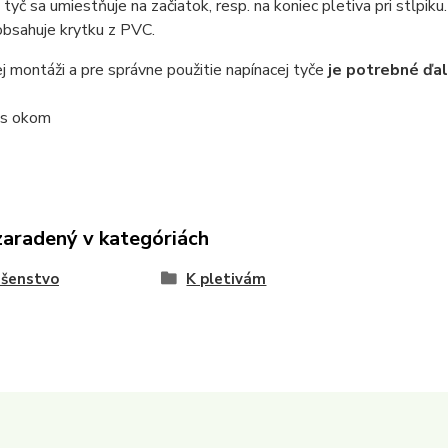
 tyč sa umiestňuje na začiatok, resp. na koniec pletiva pri stĺpiku
obsahuje krytku z PVC.
j montáži a pre správne použitie napínacej tyče
je potrebné ďal
 s okom
zaradený v kategóriách
ušenstvo
K pletivám