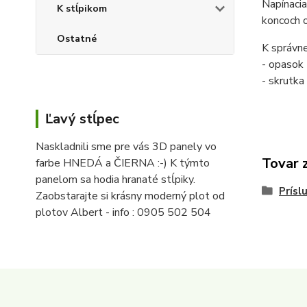
Napínacia
K stĺpikom
koncoch 
Ostatné
K správne
- opasok
- skrutka
Ľavý stĺpec
Naskladnili sme pre vás 3D panely vo
Tovar 
farbe HNEDÁ a ČIERNA :-) K týmto
panelom sa hodia hranaté stĺpiky.
Prísl
Zaobstarajte si krásny moderný plot od
plotov Albert - info : 0905 502 504