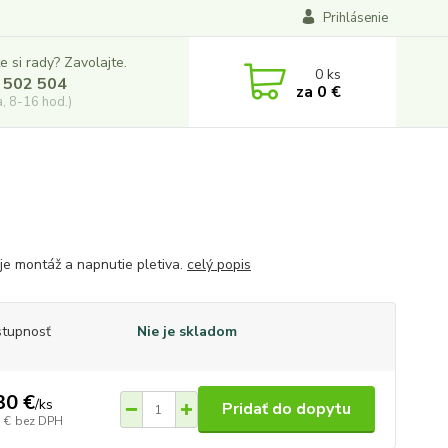
Prihlásenie
e si rady? Zavolajte.
0
ks
 502 504
za
0 €
a, 8-16 hod.)
je montáž a napnutie pletiva.
celý popis
tupnosť
Nie je skladom
30 €
/
ks
Pridať do dopytu
 €
bez DPH