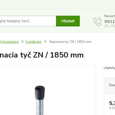
Neviet
Hľadať
0911
(Po-Pi
ríslušenstvo
K pletivám
Napínacia tyč ZN / 1850 mm
nacia tyč ZN / 1850 mm
Uľahču
Dos
5,
4,31