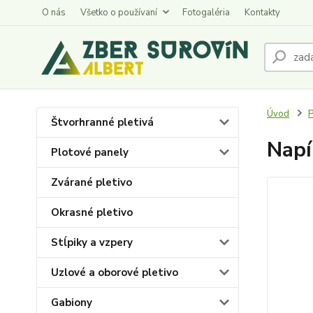
O nás
Všetko o používaní
Fotogaléria
Kontakty
Úvod
P
Štvorhranné pletivá
Napí
Plotové panely
Zvárané pletivo
Okrasné pletivo
Stĺpiky a vzpery
Uzlové a oborové pletivo
Gabiony