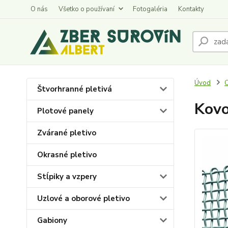
O nás
Všetko o používaní
Fotogaléria
Kontakty
Úvod
C
Štvorhranné pletivá
Kovo
Plotové panely
Zvárané pletivo
Okrasné pletivo
Stĺpiky a vzpery
Uzlové a oborové pletivo
Gabiony