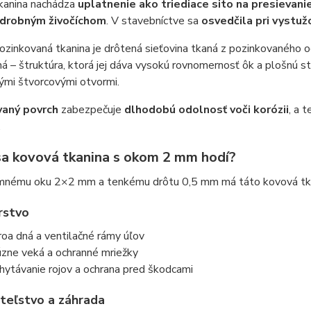
kanina nachádza
uplatnenie ako triediace sito na presievani
 drobným živočíchom
. V stavebníctve sa
osvedčila pri vystuž
zinkovaná tkanina je drôtená sieťovina tkaná z pozinkovaného oc
ná – štruktúra, ktorá jej dáva vysokú rovnomernosť ôk a plošnú sta
ými štvorcovými otvormi.
vaný povrch
zabezpečuje
dlhodobú odolnosť voči korózii
, a 
.
sa kovová tkanina s okom 2 mm hodí?
mnému oku 2×2 mm a tenkému drôtu 0,5 mm má táto kovová tkani
rstvo
roa dná a ventilačné rámy úľov
úzne veká a ochranné mriežky
hytávanie rojov a ochrana pred škodcami
teľstvo a záhrada