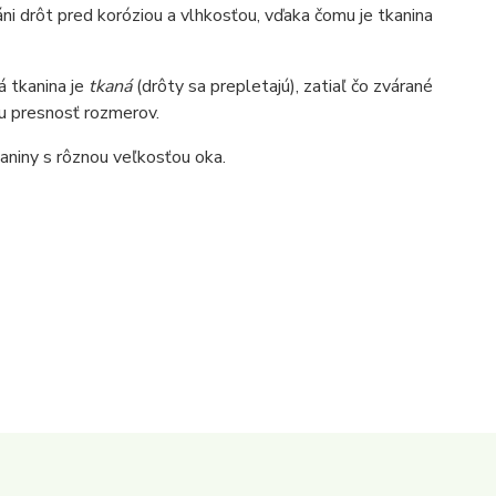
i drôt pred koróziou a vlhkosťou, vďaka čomu je tkanina
 tkanina je
tkaná
(drôty sa prepletajú), zatiaľ čo zvárané
u presnosť rozmerov.
niny s rôznou veľkosťou oka.