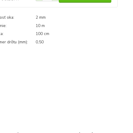
osť oka:
2 mm
nie:
10 m
a:
100 cm
mer drôtu (mm):
0,50