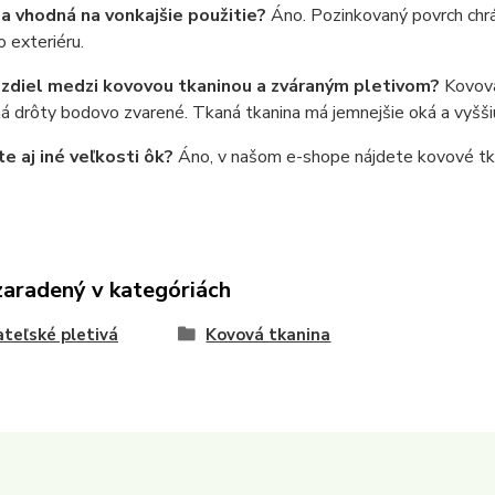
na vhodná na vonkajšie použitie?
Áno. Pozinkovaný povrch chrán
 exteriéru.
ozdiel medzi kovovou tkaninou a zváraným pletivom?
Kovová
á drôty bodovo zvarené. Tkaná tkanina má jemnejšie oká a vyšši
e aj iné veľkosti ôk?
Áno, v našom e-shope nájdete kovové tka
zaradený v kategóriách
teľské pletivá
Kovová tkanina