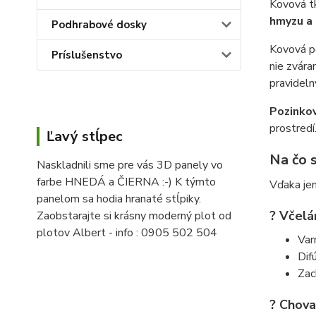
Kovová t
hmyzu a
Podhrabové dosky
Kovová po
Príslušenstvo
nie zvára
pravideln
Pozinko
prostredí
Ľavý stĺpec
Na čo 
Naskladnili sme pre vás 3D panely vo
farbe HNEDÁ a ČIERNA :-) K týmto
Vďaka je
panelom sa hodia hranaté stĺpiky.
? Včelá
Zaobstarajte si krásny moderný plot od
plotov Albert - info : 0905 502 504
Var
Dif
Zac
? Chova