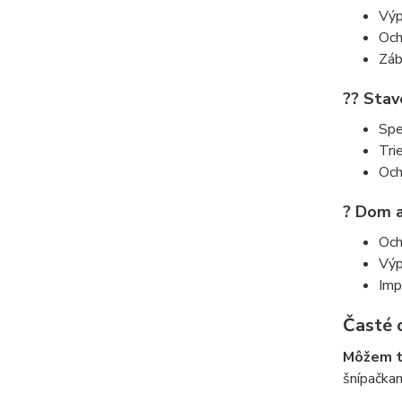
Výp
Och
Záb
?? Stav
Spe
Tri
Och
? Dom a
Och
Výp
Imp
Časté 
Môžem tk
šnípačkam