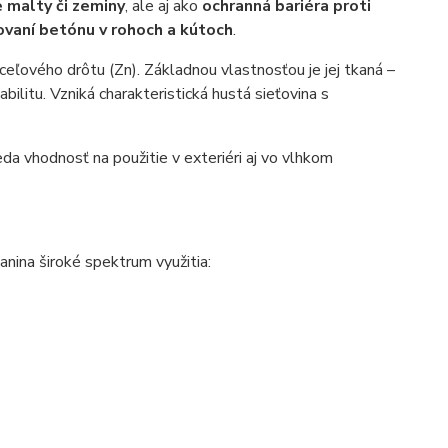
e malty či zeminy
, ale aj ako
ochranná bariéra proti
ovaní betónu v rohoch a kútoch
.
eľového drôtu (Zn). Základnou vlastnosťou je jej tkaná –
bilitu. Vzniká charakteristická hustá sieťovina s
teda vhodnosť na použitie v exteriéri aj vo vlhkom
na široké spektrum využitia: