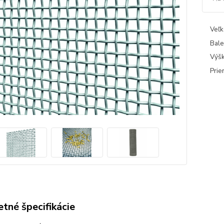
Veľk
Bale
Výšk
Prie
tné špecifikácie