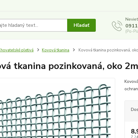
Neviet
Hľadať
0911
(Po-Pi
hovateľské pletivá
Kovová tkanina
Kovová tkanina pozinkovaná, ok
vá tkanina pozinkovaná, oko 2
Kovová
ochran
Dos
8,
7,24