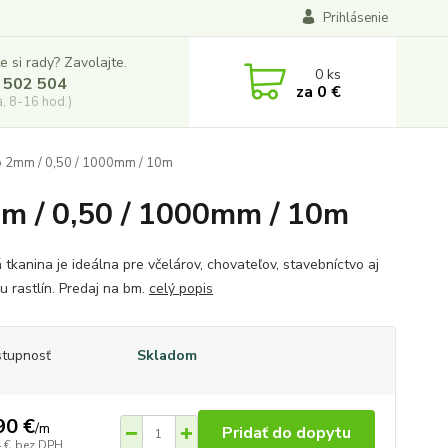
Prihlásenie
e si rady? Zavolajte.
0
ks
 502 504
za
0 €
a, 8-16 hod.)
o 2mm / 0,50 / 1000mm / 10m
mm / 0,50 / 1000mm / 10m
 tkanina je ideálna pre včelárov, chovateľov, stavebníctvo aj
u rastlín. Predaj na bm.
celý popis
tupnosť
Skladom
90 €
/
m
Pridať do dopytu
 €
bez DPH