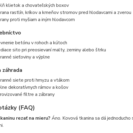
lň klietok a chovateľských boxov
rana rastlín, kríkov a kmeňov stromov pred hlodavcami a zverou
rany proti myšiam a iným hlodavcom
ebníctvo
vnenie betónu v rohoch a kútoch
ediace sito pri preosievaní malty, zeminy alebo štrku
ranné sieťoviny a výplne
 záhrada
ranné siete proti hmyzu a vtákom
lne dekoratívnych rámov a košov
rovizované filtre a zábrany
otázky (FAQ)
aninu rezať na mieru?
Áno. Kovová tkanina sa dá jednoducho s
i.