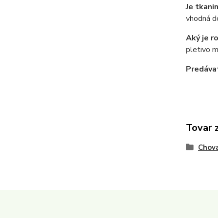
Je tkani
vhodná do
Aký je r
pletivo m
Predávat
Tovar 
Chova