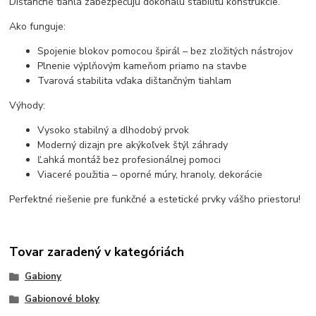
Dištančné tiahlá zabezpečujú dokonalú stabilitu konštrukcie.
Ako funguje:
Spojenie blokov pomocou špirál – bez zložitých nástrojov
Plnenie výplňovým kameňom priamo na stavbe
Tvarová stabilita vďaka dištančným tiahlam
Výhody:
Vysoko stabilný a dlhodobý prvok
Moderný dizajn pre akýkoľvek štýl záhrady
Ľahká montáž bez profesionálnej pomoci
Viaceré použitia – oporné múry, hranoly, dekorácie
Perfektné riešenie pre funkčné a estetické prvky vášho priestoru!
Tovar zaradený v kategóriách
Gabiony
Gabionové bloky