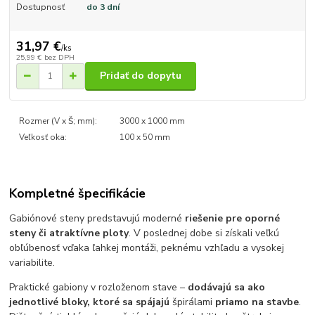
Dostupnosť
do 3 dní
31,97 €
/
ks
25,99 €
bez DPH
Pridať do dopytu
Rozmer (V x Š; mm):
3000 x 1000 mm
Veľkosť oka:
100 x 50 mm
Kompletné špecifikácie
Gabiónové steny predstavujú moderné
riešenie pre oporné
steny či atraktívne ploty
. V poslednej dobe si získali veľkú
obľúbenosť vďaka ľahkej montáži, peknému vzhľadu a vysokej
variabilite.
Praktické gabiony v rozloženom stave –
dodávajú sa ako
jednotlivé bloky, ktoré sa spájajú
špirálami
priamo na stavbe
.