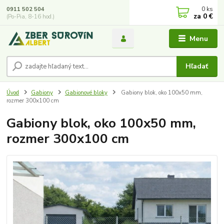
0
ks
0911 502 504
za
0 €
(Po-Pia, 8-16 hod.)
Menu
Hľadať
Úvod
Gabiony
Gabionové bloky
Gabiony blok, oko 100x50 mm,
rozmer 300x100 cm
Gabiony blok, oko 100x50 mm,
rozmer 300x100 cm