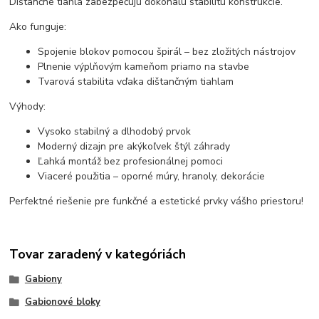
Dištančné tiahlá zabezpečujú dokonalú stabilitu konštrukcie.
Ako funguje:
Spojenie blokov pomocou špirál – bez zložitých nástrojov
Plnenie výplňovým kameňom priamo na stavbe
Tvarová stabilita vďaka dištančným tiahlam
Výhody:
Vysoko stabilný a dlhodobý prvok
Moderný dizajn pre akýkoľvek štýl záhrady
Ľahká montáž bez profesionálnej pomoci
Viaceré použitia – oporné múry, hranoly, dekorácie
Perfektné riešenie pre funkčné a estetické prvky vášho priestoru!
Tovar zaradený v kategóriách
Gabiony
Gabionové bloky