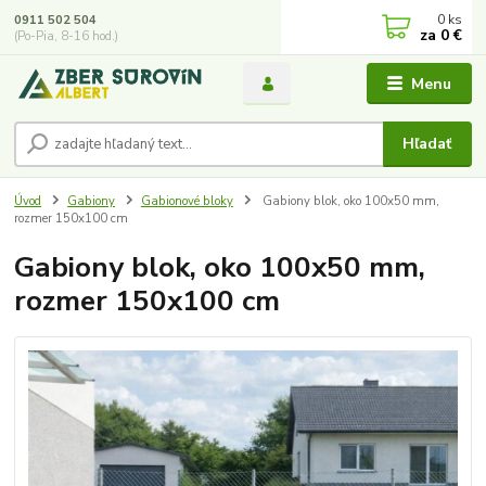
0
ks
0911 502 504
za
0 €
(Po-Pia, 8-16 hod.)
Menu
Hľadať
Úvod
Gabiony
Gabionové bloky
Gabiony blok, oko 100x50 mm,
rozmer 150x100 cm
Gabiony blok, oko 100x50 mm,
rozmer 150x100 cm